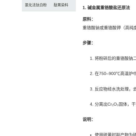
氯化法钛白粉
酞菁染料
1. 碱金属重铬酸盐还原法
原料：
重铬酸钠或重铬酸钾（高纯
步骤：
将粉碎后的重铬酸钠
在750–900℃高温炉
反应物经水洗处理，去
分离出Cr₂O₃固体
说明：
使用硫黄时副产物为