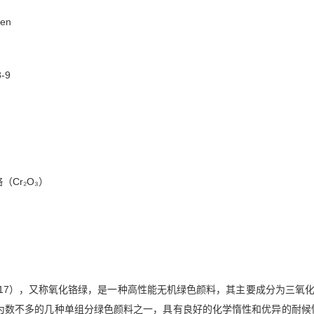
een
-9
（Cr₂O₃）
Green 17），又称氧化铬绿，是一种高性能无机绿色颜料，其主要成分为三
为数不多的几种单组分绿色颜料之一，具有良好的化学惰性和优异的耐候