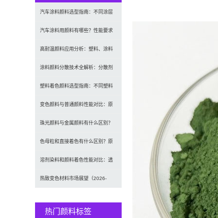
汽车涂料颜料选型指南：不同涂层
应用要求、OEM与修...
汽车涂料用颜料有哪些？性能要求
及常用颜料类型介绍
高耐温颜料应用分析：塑料、涂料
及工程材料的选型原则...
涂料颜料分散技术全解析：分散剂
选型、研磨工艺及常见...
塑料着色颜料选型指南：不同塑料
材料如何选择合适颜料...
变色颜料与普通颜料性能对比：原
理、特点及应用差异解...
珠光颜料与金属颜料有什么区别？
原理、效果与应用对比
色母粒和直接着色有什么区别？原
理、性能与应用全面对...
溶剂染料和颜料着色性能对比：透
明性、耐候性与应用选...
热致变色材料市场展望（2026-
2034）：203...
热门颜料标签