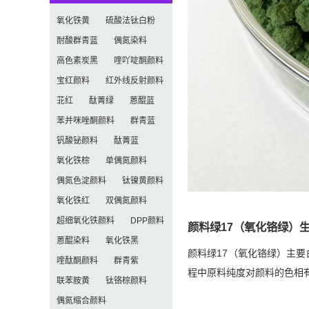
氧化铁黄
硫酸法钛白粉
耐酸群青蓝
偶氮染料
高色素炭黑
喹吖啶酮颜料
宝红颜料
红外线反射颜料
苝红
酞菁绿
蒽醌蓝
苯并咪唑酮颜料
群青蓝
钒酸铋颜料
酞菁蓝
氧化铁棕
单偶氮颜料
偶氮色淀颜料
钛镍黄颜料
氧化铁红
双偶氮颜料
超细氧化铁颜料
DPP颜料
颜料绿17（氧化铬绿）
蒽醌染料
氧化铁黑
颜料绿17（氧化铬绿）主要
喹酞酮颜料
群青紫
程中原料纯度对颜料的色相
联苯胺黄
钛铬棕颜料
偶氮缩合颜料