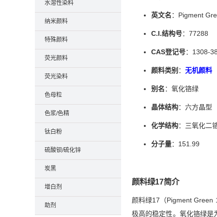
水溶性染料
英文名
：Pigment Gr
纳米颜料
C.I.结构号
：77288
特殊颜料
CAS登记号
：1308-38
荧光颜料
颜料类别
：
无机颜料
荧光染料
别名
：氧化铬绿
色母粒
晶体结构
：六方晶型
色浆/色精
化学结构
：三氧化二铬
钛白粉
分子量
：151.99
硫酸钡/硫化锌
炭黑
颜料绿17简介
增白剂
颜料绿17（Pigment 
助剂
极高的稳定性。氧化铬绿是