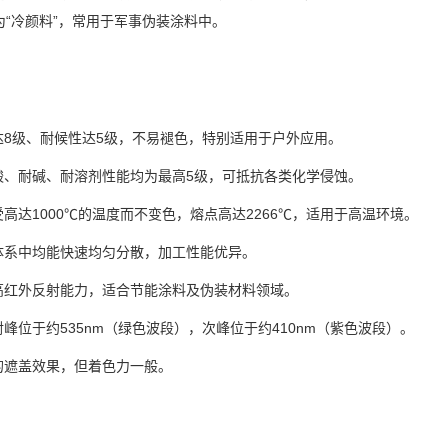
“冷颜料”，常用于军事伪装涂料中。
达8级、耐候性达5级，不易褪色，特别适用于户外应用。
酸、耐碱、耐溶剂性能均为最高5级，可抵抗各类化学侵蚀。
高达1000℃的温度而不变色，熔点高达2266℃，适用于高温环境。
体系中均能快速均匀分散，加工性能优异。
高红外反射能力，适合节能涂料及伪装材料领域。
峰位于约535nm（绿色波段），次峰位于约410nm（紫色波段）。
的遮盖效果，但着色力一般。