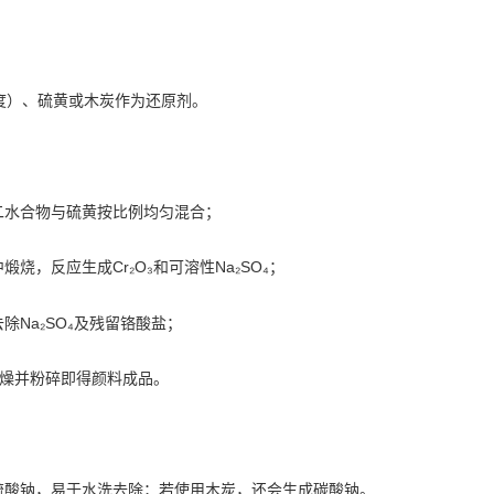
度）、硫黄或木炭作为还原剂。
二水合物与硫黄按比例均匀混合；
中煅烧，反应生成Cr₂O₃和可溶性Na₂SO₄；
除Na₂SO₄及残留铬酸盐；
，干燥并粉碎即得颜料成品。
硫酸钠，易于水洗去除；若使用木炭，还会生成碳酸钠。