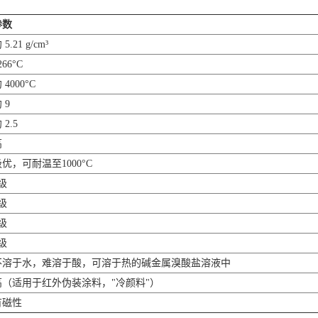
参数
 5.21 g/cm³
266°C
 4000°C
 9
 2.5
高
优，可耐温至1000°C
级
级
级
级
不溶于水，难溶于酸，可溶于热的碱金属溴酸盐溶液中
高（适用于红外伪装涂料，"冷颜料"）
有磁性