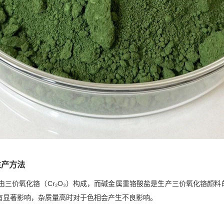
生产方法
由三价氧化铬（Cr₂O₃）构成，而碱金属重铬酸盐是生产三价氧化铬颜
有显著影响，杂质量高时对于色相会产生不良影响。