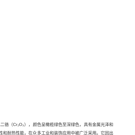
氧化二铬（Cr₂O₃），颜色呈橄榄绿色至深绿色，具有金属光泽和
性和耐热性能，在众多工业和装饰应用中被广泛采用。它因出