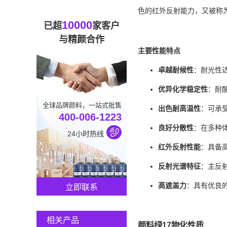
色的红外反射能力，又被称为
10000
已超
家客户
与精颜合作
主要性能特点
卓越耐候性
：耐光性
优异化学稳定性
：耐
全球品牌颜料，一站式批售
出色耐高温性
：可承受
400-006-1223
良好分散性
：在多种
24小时热线
红外反射性能
：具备
反射光谱特征
：主反射
高遮盖力
：具有优良
立即联系
相关产品
颜料绿17物化性质