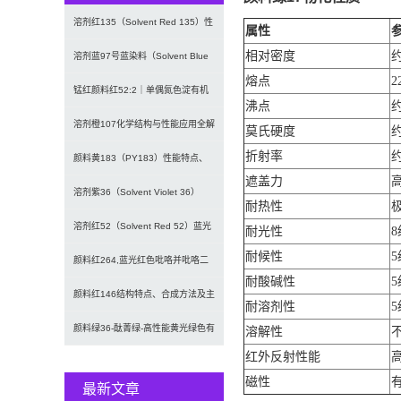
溶剂红135（Solvent Red 135）性
属性
相对密度
约
能...
溶剂蓝97号蓝染料（Solvent Blue
熔点
2
97...
锰红颜料红52:2｜单偶氮色淀有机
沸点
约
颜料Pigmen...
溶剂橙107化学结构与性能应用全解
莫氏硬度
约
折射率
约
析 | 高性能红...
颜料黄183（PY183）性能特点、
遮盖力
应用领域与合成...
溶剂紫36（Solvent Violet 36）
耐热性
极
高...
溶剂红52（Solvent Red 52）蓝光
耐光性
8
耐候性
5
红色...
颜料红264,蓝光红色吡咯并吡咯二
耐酸碱性
5
酮DPP颜料红P...
颜料红146结构特点、合成方法及主
耐溶剂性
5
要用途介绍Pig...
颜料绿36-酞菁绿-高性能黄光绿色有
溶解性
红外反射性能
机颜料P.G....
磁性
最新文章