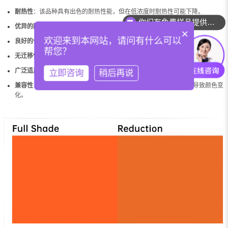
耐热性
：该品种具有出色的耐热性能，但在低浓度时耐热性可能下降。
你们有免费样品提供吗？
优异的耐光性与耐候性
：适合户外使用。
×
欢迎来到本网站，请问有什么可以
良好的化学稳定性
：对酸碱性环境不敏感，化学稳定性强。
帮您？
无迁移性
：不易在材料中迁移，适用于要求高牢度的应用。
广泛适用性
：可用于各种涂料体系和多种聚合物。
立即咨询
稍后再说
兼容性
：与
颜料红254
（PR 254）混合使用时可能发生混晶现象，导致颜色变
化。