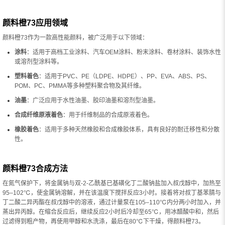
颜料橙73应用领域
颜料橙73作为一款高性能颜料，被广泛用于以下领域：
涂料
：适用于高档工业涂料、汽车OEM涂料、粉末涂料、卷材涂料、装饰水性
或溶剂型涂料等。
塑料着色
：适用于PVC、PE（LDPE、HDPE）、PP、EVA、ABS、PS、
POM、PC、PMMA等多种塑料聚合物及其纤维。
油墨
：广泛应用于水性油墨、胶印油墨和溶剂型油墨。
合成纤维原液着色
：用于纤维制品的合成原液着色。
橡胶着色
：适用于多种天然橡胶和合成橡胶体系，具有良好的耐迁移性和分散
性。
颜料橙73合成方法
在氮气保护下，将金属钠与双-2-乙酰基已基磺化丁二酸钠盐加入叔戊醇中，加热至
95–102℃，使金属钠溶解，并在该温度下搅拌反应3小时。接着将对叔丁基苯腈与
丁二酸二异丙酯在叔戊醇中的溶液，通过计量泵在105–110℃内分两小时加入，并
蒸出异丙醇。在缩合反应后，继续反应2小时后冷却至65℃，用冰醋酸中和，然后
过滤得到粗产物，再使用甲醇和水洗涤，最后在80℃下干燥，得颜料橙73。