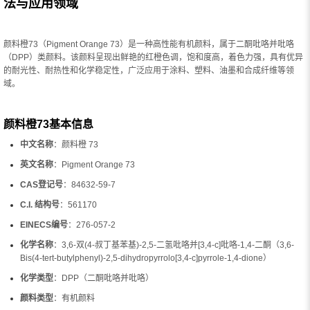
法与应用领域
颜料橙73（Pigment Orange 73）是一种高性能有机颜料，属于二酮吡咯并吡咯
（DPP）类颜料。该颜料呈现出鲜艳的红橙色调，饱和度高，着色力强，具有优异
的耐光性、耐热性和化学稳定性，广泛应用于涂料、塑料、油墨和合成纤维等领
域。
颜料橙73基本信息
中文名称
：颜料橙 73
英文名称
：Pigment Orange 73
CAS登记号
：84632-59-7
C.I. 结构号
：561170
EINECS编号
：276-057-2
化学名称
：3,6-双(4-叔丁基苯基)-2,5-二氢吡咯并[3,4-c]吡咯-1,4-二酮（3,6-
Bis(4-tert-butylphenyl)-2,5-dihydropyrrolo[3,4-c]pyrrole-1,4-dione）
化学类型
：DPP（二酮吡咯并吡咯）
颜料类型
：有机颜料