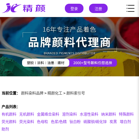
登录
注册
当前位置：
颜料染料品牌
>
精颜化工
>
颜料索引号
产品列表：
有机颜料
无机颜料
金属络合染料
溶剂染料
水溶性染料
纳米颜料
特殊颜料
荧光颜料
荧光染料
色母粒
色浆/色精
钛白粉
硫酸钡/硫化锌
炭黑
增白剂
助剂