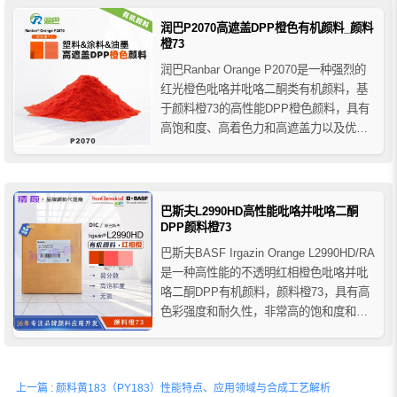
润巴P2070高遮盖DPP橙色有机颜料_颜料
橙73
润巴Ranbar Orange P2070是一种强烈的
红光橙色吡咯并吡咯二酮类有机颜料，基
于颜料橙73的高性能DPP橙色颜料，具有
高饱和度、高着色力和高遮盖力以及优异
的耐光耐候性等牢度性能，润巴P2070橙
DPP颜料是含铅颜料的最佳替代品种之
一，可广泛应用于涂料、塑料和油墨领域
的着色。
巴斯夫L2990HD高性能吡咯并吡咯二酮
DPP颜料橙73
巴斯夫BASF Irgazin Orange L2990HD/RA
是一种高性能的不透明红相橙色吡咯并吡
咯二酮DPP有机颜料，颜料橙73，具有高
色彩强度和耐久性，非常高的饱和度和优
异的遮盖性能，巴斯夫L2990HD高性能
DPP颜料橙适用于不透明的红黄色调和橙
色调范围内的铬酸铅颜料替代品，推荐用
上一篇 : 颜料黄183（PY183）性能特点、应用领域与合成工艺解析
于高档工业涂料，如汽车漆(O...