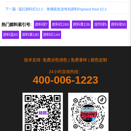
下一篇 : 锰红颜料红52:2｜单偶氮色淀有机颜料Pigment Red 52:2
热门颜料索引号:
颜料绿7
颜料红269
颜料黄139
溶剂绿5
颜料绿50
颜料蓝60
颜料黄180
颜料红144
技术支持: 免费对色测色 | 免费拿样 | 颜色定制
24小时咨询热线：
400-006-1223