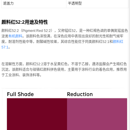
遮盖力
半透明型
颜料红52:2用途及特性
颜料红52:2（Pigment Red 52:2），又称锰红52，是一种红褐色调的单偶氮锰盐色
淀类
有机颜料
。该颜料色泽饱满，在深色应用中表现出良好的耐光性和耐气候牢
度，耐溶剂性能中等，耐酸碱性较差，其综合性能优于同类颜料红52:1和
颜料红
57:1
。
在溶解性方面，颜料红52:2溶于水呈黄红色，不溶于乙醇，遇浓盐酸会产生暗红色
沉淀。该颜料适合与钼铬红颜料拼色使用，主要用于涂料行业的着色应用，推荐用
于工业涂料、装饰涂料等。