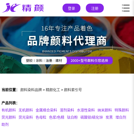
登录
注册
当前位置：
颜料染料品牌
>
精颜化工
>
颜料索引号
产品列表：
有机颜料
无机颜料
金属络合染料
溶剂染料
水溶性染料
纳米颜料
特殊颜料
荧光颜料
荧光染料
色母粒
色浆/色精
钛白粉
硫酸钡/硫化锌
炭黑
增白剂
助剂