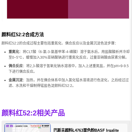
颜料红52:2合成方法
颜料红52:2的合成过程主要包括重氮化、偶合反应以及金属沉淀色淀步骤：
重氮化
：将CLT酸（6-氯-3-氨基甲苯-4-磺酸）溶于氨水后，用盐酸酸析并冷却
至0–5℃，缓慢加入30%亚硝酸钠进行重氮化反应，过量亚硝酸由尿素分解。
偶合反应
：将2,3-酸溶于氢氧化钠水溶液中，加入上述重氮盐，并在pH=9-9.5
下进行偶合反应。
金属沉淀
：加热，并在偶合体系中加入氯化锰水溶液进行色淀化，之后经过过
滤、水洗和干燥制得锰盐色淀颜料红52:2。
颜料红52:2相关产品
巴斯夫颜料L4763栗色粉BASF Irgalite