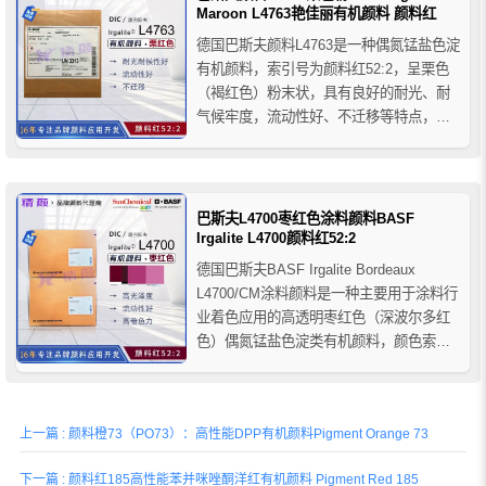
Maroon L4763艳佳丽有机颜料 颜料红
德国巴斯夫颜料L4763是一种偶氮锰盐色淀
有机颜料，索引号为颜料红52:2，呈栗色
（褐红色）粉末状，具有良好的耐光、耐
气候牢度，流动性好、不迁移等特点，耐
溶剂性中等耐酸碱性较差，推荐用于和钼
铬红颜料拼色使用，主要用于烤漆，自干
油漆，硝基油漆和乳胶漆等，也可用于印
刷油墨。
巴斯夫L4700枣红色涂料颜料BASF
Irgalite L4700颜料红52:2
德国巴斯夫BASF Irgalite Bordeaux
L4700/CM涂料颜料是一种主要用于涂料行
业着色应用的高透明枣红色（深波尔多红
色）偶氮锰盐色淀类有机颜料，颜色索引
号为颜料红52:2，巴斯夫L4700涂料颜料推
荐与其他红色颜料结合使用可实现最经济
的着色方案，可作为喹吖啶酮颜料的有效
上一篇 : 颜料橙73（PO73）：高性能DPP有机颜料Pigment Orange 73
替代品，推荐用于各种工业涂料、...
下一篇 : 颜料红185高性能苯并咪唑酮洋红有机颜料 Pigment Red 185