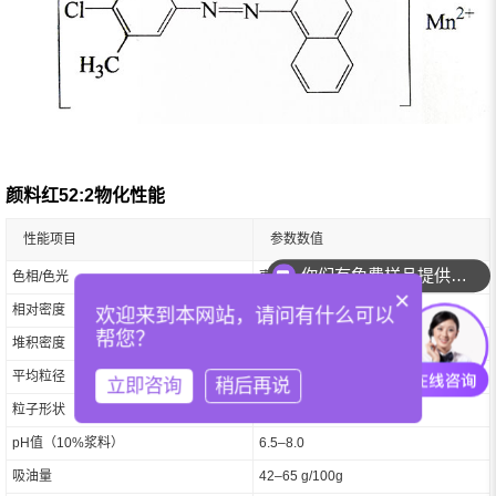
颜料红52:2物化性能
性能项目
参数数值
你们有免费样品提供吗？
色相/色光
枣红色（栗色红）
×
相对密度
1.46–1.66
欢迎来到本网站，请问有什么可以
帮您？
堆积密度
12.1–13.8 lb/gal
平均粒径
约 0.07 μm
立即咨询
稍后再说
粒子形状
棒状
pH值（10%浆料）
6.5–8.0
吸油量
42–65 g/100g