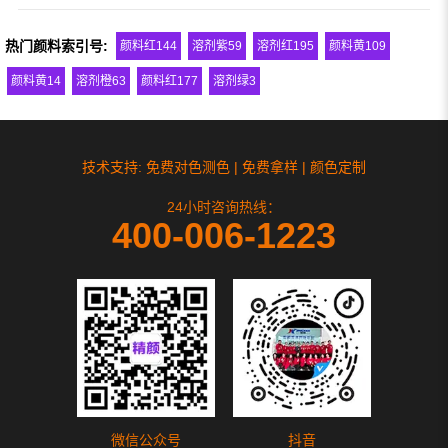
热门颜料索引号:
颜料红144
溶剂紫59
溶剂红195
颜料黄109
颜料黄14
溶剂橙63
颜料红177
溶剂绿3
技术支持: 免费对色测色 | 免费拿样 | 颜色定制
24小时咨询热线：
400-006-1223
微信公众号
抖音