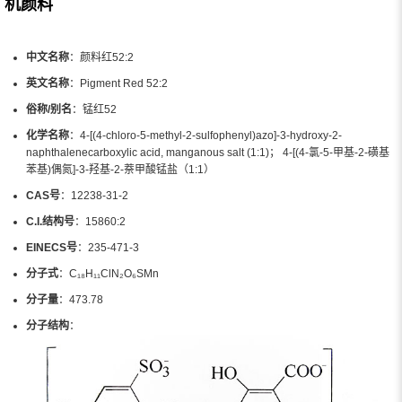
机颜料
中文名称
：颜料红52:2
英文名称
：Pigment Red 52:2
俗称/别名
：锰红52
化学名称
：4-[(4-chloro-5-methyl-2-sulfophenyl)azo]-3-hydroxy-2-
naphthalenecarboxylic acid, manganous salt (1:1)； 4-[(4-氯-5-甲基-2-磺基
苯基)偶氮]-3-羟基-2-萘甲酸锰盐（1:1）
CAS号
：12238-31-2
C.I.结构号
：15860:2
EINECS号
：235-471-3
分子式
：C₁₈H₁₁ClN₂O₆SMn
分子量
：473.78
分子结构
：