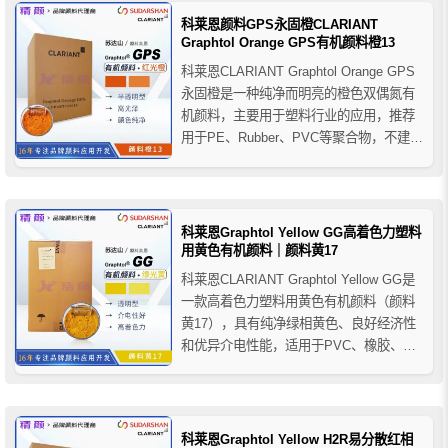
包装和玩具的安全性条例时，推荐使用科
科莱恩颜料GPS永固橙CLARIANT
莱恩LG红环保...
Graphtol Orange GPS有机颜料橙13
科莱恩CLARIANT Graphtol Orange GPS
永固橙是一种纯净而明亮的橙色双偶氮有
机颜料，主要用于塑料行业的应用，推荐
用于PE、Rubber、PVC等聚合物，不建议
加工温度高于200°C。
科莱恩Graphtol Yellow GG高着色力塑料
用黄色有机颜料｜颜料黄17
科莱恩CLARIANT Graphtol Yellow GG是
一款高着色力塑料用黄色有机颜料（颜料
黄17），具有纯净绿相黄色、良好经济性
和优异介电性能，适用于PVC、橡胶、
PAN纤维及电缆护套等塑料着色应用。
科莱恩Graphtol Yellow H2R易分散红相