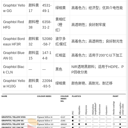
Graphtol Yello
颜料黄
4531-
绿相黄
高着色力；经济型；优异介电性能
w GG
17
49-1
黄相红
Graphtol Red
颜料橙
6358-
（橙
高透明性；良好耐牢度
HFG
38
31-2
红）
Graphtol Bord
颜料紫
52080
波尔多
高着色力；高透明性；良好耐光性
eaux HF3R
32
-58-7
红/紫红
Graphtol Blue
颜料蓝
147-1
红相蓝
高着色力；适用于200℃以下加工
AN 01
15
4-8
Graphtol Blac
NIR透明黑颜料；适用于HDPE、P
—
—
黑色
k CLN
P回收分类
Graphtol Yello
颜料黄
22094
绿相黄
颜色鲜艳、高耐光、耐迁移
w H10G
81
-93-5