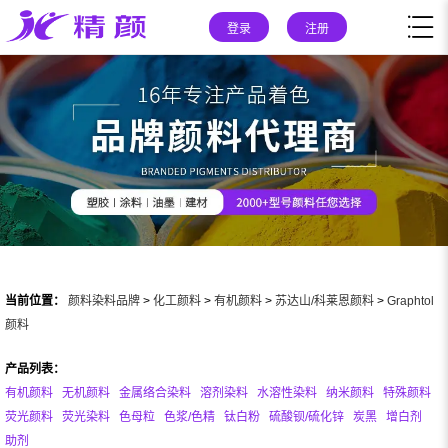
登录
注册
当前位置：
颜料染料品牌
>
化工颜料
>
有机颜料
>
苏达山/科莱恩颜料
>
Graphtol
颜料
产品列表：
有机颜料
无机颜料
金属络合染料
溶剂染料
水溶性染料
纳米颜料
特殊颜料
荧光颜料
荧光染料
色母粒
色浆/色精
钛白粉
硫酸钡/硫化锌
炭黑
增白剂
助剂