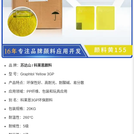
品 牌：
苏达山 / 科莱恩颜料
型 号：
Graphtol Yellow 3GP
产品特点：
环保性好、高耐光、耐酸碱、易分散
应用领域：
PP纤维、包装和玩具应用
别 名：
科莱恩3GP环保颜料
包装规格：
20KG
耐温性：
260℃
耐候性：
5级