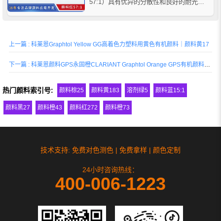
57:1）具有优异的分散性和良好的耐光
性，推荐用于电缆、薄膜、纤维及PO、
PVC、橡胶等塑料着色应用。
上一篇 : 科莱恩Graphtol Yellow GG高着色力塑料用黄色有机颜料｜颜料黄17
下一篇 : 科莱恩颜料GPS永固橙CLARIANT Graphtol Orange GPS有机颜料橙13
热门颜料索引号:
颜料棕25
颜料黄183
溶剂绿5
颜料蓝15:1
颜料黑27
颜料橙43
颜料红272
颜料橙73
技术支持: 免费对色测色 | 免费拿样 | 颜色定制
24小时咨询热线：
400-006-1223