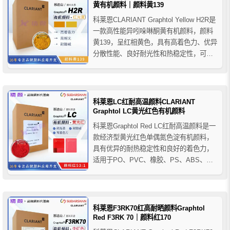
黄有机颜料｜颜料黄139
科莱恩CLARIANT Graphtol Yellow H2R是
一款高性能异吲哚啉酮黄有机颜料，颜料
黄139，呈红相黄色，具有高着色力、优异
分散性能、良好耐光性和热稳定性，可替
代二芳基黄和铬酸铅颜料，推荐用于PP纤
维、聚烯烃及PVC等塑料着色应用。
科莱恩LC红耐高温颜料CLARIANT
Graphtol LC黄光红色有机颜料
科莱恩Graphtol Red LC红耐高温颜料是一
款经济型黄光红色单偶氮色淀有机颜料，
具有优异的耐热稳定性和良好的着色力，
适用于PO、PVC、橡胶、PS、ABS、
PC、PUR等聚合物着色，不建议用于对耐
光性要求较高以及消费品、食品包装和玩
具等应用。
科莱恩F3RK70红高耐晒颜料Graphtol
Red F3RK 70｜颜料红170