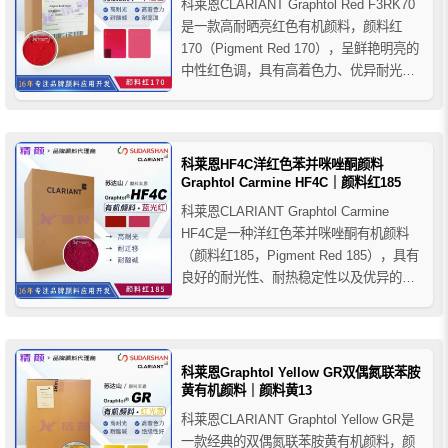
科莱恩CLARIANT Graphtol Red F3RK70
是一款高耐晒亮红色有机颜料，颜料红
170（Pigment Red 170），呈鲜艳明亮的
中性红色调，具有高着色力、优异耐光性
和良好热稳定性，适用于聚烯烃（PO）、
PP纤维、PAN纤维及PVC等聚合物着色应
用。
科莱恩HF4C洋红色苯并咪唑酮颜料
Graphtol Carmine HF4C｜颜料红185
科莱恩CLARIANT Graphtol Carmine
HF4C是一种洋红色苯并咪唑酮有机颜料
（颜料红185，Pigment Red 185），具有
良好的耐光性、耐热稳定性以及优异的耐
迁移和耐酸碱性等整体色牢度性能。推荐
用于PVC、PE薄膜和电缆等塑料产品的着
色应用，适用于PO、PVC、Rubber、
PS、PUR等聚...
科莱恩Graphtol Yellow GR双偶氮联苯胺
黄有机颜料｜颜料黄13
科莱恩CLARIANT Graphtol Yellow GR是
一款经典的双偶氮联苯胺黄有机颜料，颜