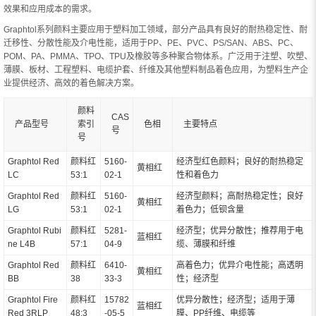
效果和应用成本的需求。
Graphtol系列颜料主要应用于塑料加工领域，部分产品具有良好的耐热稳定性、耐
迁移性、分散性能及介电性能，适用于PP、PE、PVC、PS/SAN、ABS、PC、
POM、PA、PMMA、TPO、TPU及橡胶等多种聚合物体系。广泛用于注塑、吹塑、
薄膜、板材、工程塑料、电缆护套、纤维及其他塑料制品着色应用，为塑料生产企
业提供经济、高效的着色解决方案。
颜料
CAS
产品型号
索引
色相
主要特点
号
号
Graphtol Red
颜料红
5160-
经济型红色颜料；良好的耐热稳定
黄相红
LC
53:1
02-1
性和着色力
Graphtol Red
颜料红
5160-
经济型颜料；高耐热稳定性；良好
黄相红
LG
53:1
02-1
着色力；低钡含量
Graphtol Rubi
颜料红
5281-
经济型；优异分散性；推荐用于电
蓝相红
ne L4B
57:1
04-9
缆、薄膜和纤维
Graphtol Red
颜料红
6410-
高着色力；优异介电性能；高透明
黄相红
BB
38
33-3
性；经济型
Graphtol Fire
颜料红
15782
优异分散性；经济型；适用于薄
蓝相红
Red 3RLP
48:3
-05-5
膜、PP纤维、电缆等