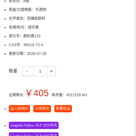
耐光性：
8级
遮盖力/透明度：
半透明
化学类别：
双偶氮颜料
色相/色光：
绿光黄
索引号：
颜料黄155
CAS号：
68516-73-4
更新日期：
2026-07-29
数量
-
+
￥
405
近期售价:
库存量：
4512156
KG
加入购物车
立即购买
索要样品
Graphtol Yellow 3GP SDS中文
Graphtol Yellow 3GP SDS英文