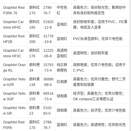
Graphtol Red
颜料红
2786-
中性色
高着色力；良好耐光性；聚烯烃中
F3RK 70
170
76-7
红
具有良好耐热稳定性
Graphtol Car
颜料红
51920
良好耐候牢度；适用于PVC、PE薄
蓝相红
mine HF4C
185
-12-8
膜、电缆及人造革
Graphtol Red
颜料红
31778
蓝相红
PVC标准型颜料；优异介电性能
HF2B
208
-10-6
Graphtol Car
颜料红
12225
高透明
高透明性；良好耐牢度
mine HF3C
176
-06-8
蓝相红
Graphtol Oran
颜料橙
15793
纯正鲜
高鲜艳度；优异介电性能；适用于
ge RL
34
-73-4
艳橙色
C-PVC
Graphtol Yello
颜料黄
36888
高着色力；优异分散性；替代二芳
红相黄
w H2R
139
-99-0
基黄和铅铬黄
Graphtol Yello
颜料黄
68516
经济型；高着色力；优秀分散性；
绿相黄
w 3GP
155
-73-4
OK compost工业堆肥认证
Graphtol Yello
颜料黄
5102-
绿相黄
高着色力；经济型；优异介电性能
w GR
13
83-0
Graphtol Red
颜料红
2786-
蓝相红
高着色力；高透明性；优异耐光性
F5RK
170
76-7