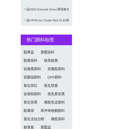
U02/U03
一品S563 Emerald Green翠绿复合
颜料 | 水
一品YIPIN Iron Oxide Red S190氧
化铁
热门颜料标签
酞菁蓝
蒽醌染料
酞菁染料
联苯胺黄
钛镍黄颜料
双偶氮颜料
钒酸铋颜料
DPP颜料
氧化铁红
氧化铁黄
钛铬棕颜料
高色素炭黑
氧化铁黑
偶氮色淀颜料
酞菁绿
苯并咪唑酮颜料
氯化法钛白粉
偶氮染料
群青紫
蒽醌蓝