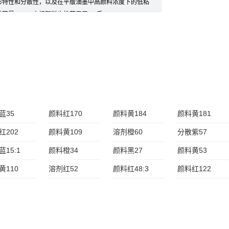
彩特性和分散性，以及在平版油墨中高颜料浓度下的低粘
莱恩L4B01宝红颜料也推荐用于UV系...
蓝35
颜料红170
颜料黄184
颜料黄181
红202
颜料黄109
溶剂橙60
分散紫57
15:1
颜料橙34
颜料黑27
颜料黄53
黄110
溶剂红52
颜料红48:3
颜料红122