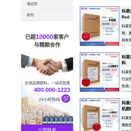
颜料
增白剂
科莱
助剂
Red
科莱
艳、
10000
已超
家客户
具有
与精颜合作
时，
适当的初步试...
科莱恩
料
科莱恩C
行业
全球品牌颜料，一站式批售
色调
400-006-1223
出优
24小时热线
科莱恩
机颜
科莱恩
偶氮
立即联系