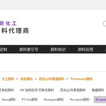
定制
颜料索引号
颜料知识
颜料应用
>
化工颜料
>
有机颜料
>
苏达山/科莱恩颜料
>
Permanent颜料
巴有机颜料
DIC钛阳化学/巴斯夫颜料
苏达山/科莱恩颜料
朗盛颜料
Hansa颜料
PV Fast颜料
Hostaperm颜料
Novoperm颜料
Perma