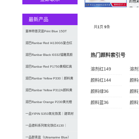
的色
度，科
最新产品
共
1
页
9
条
富林特普灵蓝Print Blue 15DT
7072酞菁蓝颜
润巴Ranbar Red I4130GS复合红
热门颜料索引号
颜料｜替代铅铬
润巴Ranbar Black I0332镭雕黑颜
料｜激光打印
润巴Ranbar Red P1750黄相红高
溶剂红149
溶剂
性能DPP有机颜
润巴Ranbar Yellow P330｜颜料黄
颜料红144
颜料
3（PY3）
润巴Ranbar Yellow P312A颜料黄
颜料绿36
颜料蓝
12｜双偶氮
颜料蓝36
颜料
润巴Ranbar Orange P230黄光橙
有机颜料｜颜料
一品YIPIN S353氧化铁黑｜建筑材
料与涂料用无机黑色颜
一品德科系列氧化铁红4130｜
Detech超微细低粘度氧化铁
一品群青蓝（Ultramarine Blue）