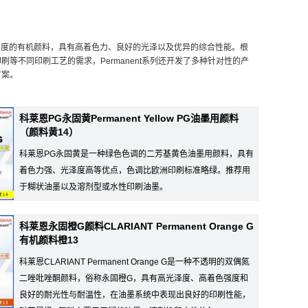
和综合色牢度的有机颜料，具有高着色力、良好的光泽以及优异的综合性能。根
不同印刷工艺的需求，Permanent系列还开发了多种针对性的产
方案。
科莱恩PG永固黄Permanent Yellow PG油墨用颜料
（颜料黄14）
科莱恩PG永固黄是一种绿色色调的二芳基黄色油墨用颜料，具有
着色力强、光泽度高等优点，色调比欧洲印刷标准略绿。推荐用
于糊状油墨以及溶剂型或水性印刷油墨。
科莱恩永固橙G颜料CLARIANT Permanent Orange G
有机颜料橙13
科莱恩CLARIANT Permanent Orange G是一种不透明的双偶氮
二唑吡唑酮颜料，俗称永固橙G，具有高光泽度、高着色强度和
良好的耐光性与耐温性，在油墨系统中表现出良好的印刷性能，