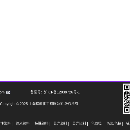
com
备案号：沪ICP备12039726号-1
Copyright © 2025 上海精颜化工有限公司 版权所有
性染料 |
纳米颜料 |
特殊颜料 |
荧光颜料 |
荧光染料 |
色母粒 |
色浆/色精 |
钛