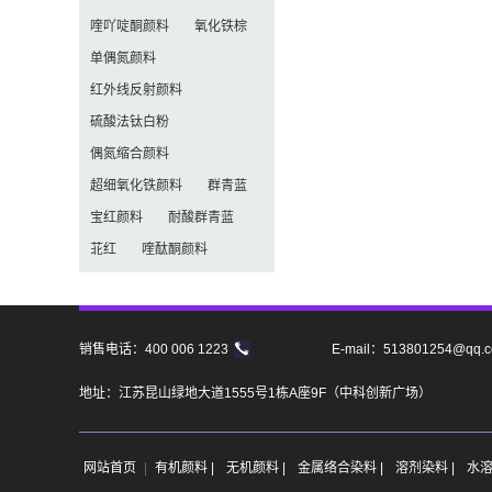
喹吖啶酮颜料
氧化铁棕
单偶氮颜料
红外线反射颜料
硫酸法钛白粉
偶氮缩合颜料
超细氧化铁颜料
群青蓝
宝红颜料
耐酸群青蓝
苝红
喹酞酮颜料
销售电话：400 006 1223
E-mail：513801254@qq.
地址：江苏昆山绿地大道1555号1栋A座9F（中科创新广场）
网站首页
|
有机颜料 |
无机颜料 |
金属络合染料 |
溶剂染料 |
水溶