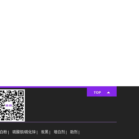
白粉 |
硫酸钡/硫化锌 |
炭黑 |
增白剂 |
助剂 |