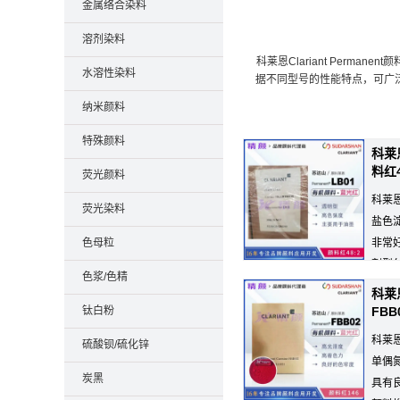
金属络合染料
溶剂染料
科莱恩Clariant Per
水溶性染料
据不同型号的性能特点，可广泛
纳米颜料
特殊颜料
科莱恩
料红4
荧光颜料
科莱恩
荧光染料
盐色
色母粒
非常
剂型
色浆/色精
科莱恩
钛白粉
FB
科莱恩C
硫酸钡/硫化锌
单偶
炭黑
具有