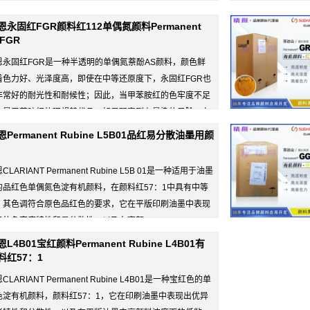
推荐用于糊状油墨，以及溶剂型和水性...
恩永固红FGR颜料红112单偶氮颜料Permanent
 FGR
恩永固红FGR是一种半透明的单偶氮萘酚AS颜料，颜色鲜
着色力好、光泽度高，即使在中等还原度下，永固红FGR也
非常好的耐光性和耐候性；因此，当甲苯胺红的色牢度不足
它是甲苯胺红的理想替代品。如果观察到有晕染的风险，在
Permanent Rubine L5B01品红易分散油墨用颜
LARIANT Permanent Rubine L5B 01是一种适用于油墨
的品红色单偶氮色淀有机颜料，在颜料红57：1中具有中等
，其色调符合原色品红色的要求，它在平版印刷油墨中表现
异的色牢度特性和易分散性，以及在高颜...
L4B01宝红颜料Permanent Rubine L4B01有
料红57：1
CLARIANT Permanent Rubine L4B01是一种宝红色的单
色淀有机颜料，颜料红57：1，它在印刷油墨中表现出优异