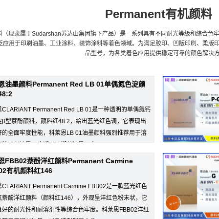
Permanent有机颜料
manent颜料（现隶属于Sudarshan苏达山集团旗下产品）是一系列具有不同耐光等级
应用于印刷油墨、工业涂料、装饰涂料等着色领域。为满足胶印、凹版印刷、柔版印刷等
品型号，为各类着色应用提供稳定可靠的颜色解决
油墨颜料Permanent Red LB 01单偶氮色淀颜
8:2
CLARIANT Permanent Red LB 01是一种透明的单偶氮钙
淀β型萘酚颜料，颜料红48:2，给出蓝光红色调，它表现出
好的全面牢度性能，科莱恩LB 01油墨颜料强烈推荐用于溶
包装凹印油墨，也适用于糊状油墨、水...
FBB02萘酚洋红颜料Permanent Carmine
B02有机颜料红146
LARIANT Permanent Carmine FBB02是一款蓝光红色
氮萘酚洋红颜料（颜料红146），外观呈洋红色粉末状，它
良好的耐光性和耐溶剂性等综合色牢度。科莱恩FBB02洋红