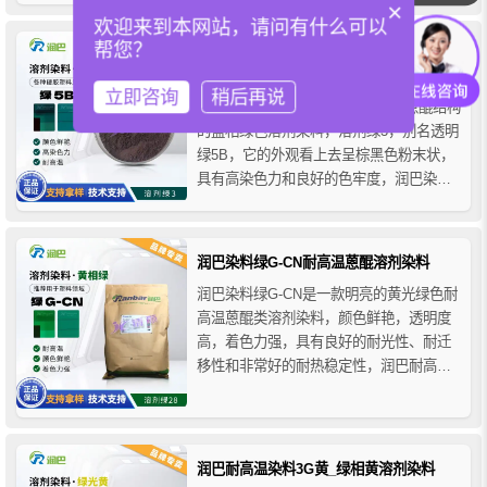
×
型的应用是PET瓶着色，推荐用于聚酯纤
欢迎来到本网站，请问有什么可以
维、PET纤维和各种工程塑料，适用于
帮您？
润巴染料透明绿5B_蓝相绿色溶剂染料_溶
PS、SAN、ABS、PC、PMMA、PET、
剂绿3
PB...
立即咨询
稍后再说
润巴Ranbar Green 5B是一种基于蒽醌结构
的蓝相绿色溶剂染料，溶剂绿3，别名透明
绿5B，它的外观看上去呈棕黑色粉末状，
具有高染色力和良好的色牢度，润巴染料
透明绿5B不溶于水，溶于氯仿、苯、二甲
苯、二甲基甲酰胺等有机溶剂，主要用于
各种硬胶塑料产品的着色应用。
润巴染料绿G-CN耐高温蒽醌溶剂染料
润巴染料绿G-CN是一款明亮的黄光绿色耐
高温蒽醌类溶剂染料，颜色鲜艳，透明度
高，着色力强，具有良好的耐光性、耐迁
移性和非常好的耐热稳定性，润巴耐高温
染料溶剂绿G-CN主要用于不同种类的塑料
和纤维染色，如PS、SAN、PMMA、
PC、硬质PVC、CA醋酯纤维、CAB纤维
醋丁酯、SB、ABS和ABS/PC共混物等聚
润巴耐高温染料3G黄_绿相黄溶剂染料
合物的透...