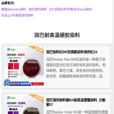
品牌系列：
朗盛Macrolex染料
润巴溶剂染料
DIC钛阳化学/巴斯夫Oracet染料
苏达山/ 科莱恩溶剂染料
润巴耐高温硬胶染料
润巴染料红BR双偶氮染料溶剂红24
润巴Ranbar Red BR红染料是一种基于双
偶氮的蓝光红色可溶性有机溶剂染料，色
泽鲜艳，着色力强，具有良好的耐热性、
耐光性、耐酸碱性和耐溶剂性牢度，润巴
双偶氮染料红BR不溶于水，溶于乙醇和丙
酮，易溶于苯，主要用于聚苯乙烯、醋酸
纤维、有机玻璃、ABS树脂、硬质聚氯乙
烯PVC等多种塑料的着色，也可用于油漆
润巴溶剂染料紫BA耐高温蒽醌染料_分散
和圆珠笔墨水的...
紫57
润巴Ranbar Violet BA是一种蓝相紫色蒽醌