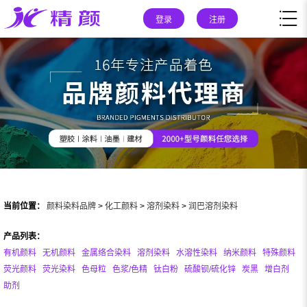
登录
注册
当前位置：
颜料染料品牌
>
化工颜料
>
溶剂染料
>
润巴溶剂染料
产品列表：
有机颜料
无机颜料
金属络合染料
溶剂染料
水溶性染料
纳米颜料
特殊颜料
荧光颜料
荧光染料
色母粒
色浆/色精
钛白粉
硫酸钡/硫化锌
炭黑
增白剂
助剂