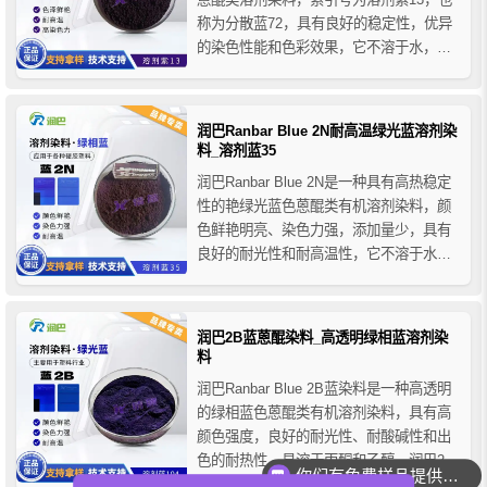
称为分散蓝72，具有良好的稳定性，优异
的染色性能和色彩效果，它不溶于水，可
以溶解于苯、氯苯、二甲苯、二甲基甲酰
胺等有机溶剂中，并且对多种材料具有良
好的亲和力，包括聚酯、聚苯乙烯、硬质
润巴Ranbar Blue 2N耐高温绿光蓝溶剂染
聚氯乙烯等塑料材料，以及涤纶和合成纤
料_溶剂蓝35
维材料等。
润巴Ranbar Blue 2N是一种具有高热稳定
性的艳绿光蓝色蒽醌类有机溶剂染料，颜
色鲜艳明亮、染色力强，添加量少，具有
良好的耐光性和耐高温性，它不溶于水，
可溶于多种有机溶剂，并具有很好的溶解
性和渗透性，润巴2N蓝溶剂染料常用于各
种塑料制品的着色，如玩具、电子设备外
润巴2B蓝蒽醌染料_高透明绿相蓝溶剂染
壳、车内饰件、家居用品等等。
料
润巴Ranbar Blue 2B蓝染料是一种高透明
的绿相蓝色蒽醌类有机溶剂染料，具有高
颜色强度，良好的耐光性、耐酸碱性和出
你们有免费样品提供吗？
色的耐热性，易溶于丙酮和乙醇，润巴2B
你们可以提供配色服务吗？
蓝高透明蒽醌染料主要用于塑料行业，典