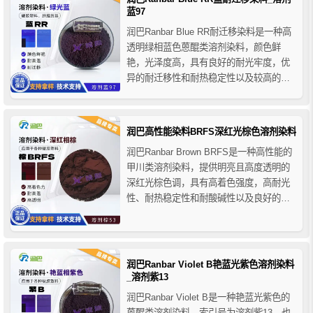
荐用于聚酯纤维、硬质PVC、PS、SAN、
蓝97
AS...
润巴Ranbar Blue RR耐迁移染料是一种高
透明绿相蓝色蒽醌类溶剂染料，颜色鲜
艳，光泽度高，具有良好的耐光牢度，优
异的耐迁移性和耐热稳定性以及较高的着
色力，润巴RR蓝耐迁移染料主要用于各类
塑料的着色，在各种有机溶剂以及各种合
成和天然树脂中具有优异的溶解性和混溶
润巴高性能染料BRFS深红光棕色溶剂染料
性。
润巴Ranbar Brown BRFS是一种高性能的
甲川类溶剂染料，提供明亮且高度透明的
深红光棕色调，具有高着色强度，高耐光
性、耐热稳定性和耐酸碱性以及良好的耐
迁移性等优异的牢度性能，润巴BRFS溶剂
染料棕主要用于硬胶塑料产品，特别推荐
用于聚酯应用的着色，在聚酯纤维中它具
有优异的耐洗涤性和耐摩擦性，广泛用于
润巴Ranbar Violet B艳蓝光紫色溶剂染料
PS、SAN...
_溶剂紫13
润巴Ranbar Violet B是一种艳蓝光紫色的
蒽醌类溶剂染料，索引号为溶剂紫13，也