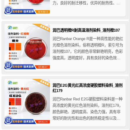
力，良好的耐迁移性，优异的耐热性、耐
光性和耐酸碱性，润巴3G橙染料与各种塑
料材料具有良好的相溶性，可完全溶于聚
合物，主要用于硬胶塑料产品的着色应
用。
润巴透明橙R耐高温溶剂染料_溶剂橙107
润巴Ranbar Orange R是一种高性能的艳红
光橙色溶剂染料，俗称透明橙R，索引号为
溶剂橙107，它的颜色非常鲜艳明亮，色彩
强度高，透明度好，具有良好的染色效果
和色牢度，主要用于各种硬胶塑料与聚合
物的透明和不透明染色，如聚苯乙烯PS、
硬质PVC、聚碳酸酯PC、ABS、HIPS、
SAN、AS、PET、PBT、PMM...
润巴E2G黄光红高浓度硬胶塑料染料_溶剂
红179
润巴Ranbar Red E2G硬胶塑料染料是一种
高浓度的黄光红色溶剂染料，溶剂红179，
颜色鲜艳、透明度高、染色力强，具有非
常好的耐光性和出色的耐热稳定性以及良
好的溶解性，用于热塑性树脂的着色其耐