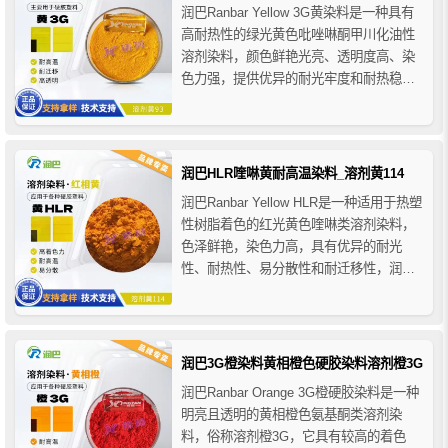
润巴Ranbar Yellow 3G黄染料是一种具有
高耐热性的绿光黄色吡唑啉酮甲川化油性
溶剂染料，颜色鲜艳光亮、透明度高、染
色力强，提供优异的耐光牢度和耐热稳定
性，润巴耐高温染料3G黄主要用于各类硬
胶塑料产品着色，适用于PS、SB、
SAN、PMMA、PC、PPO、PET等聚合
物，也推荐用于涤纶纤维原浆和色母粒的
润巴HLR喹啉黄耐高温染料_溶剂黄114
着色。 ...
润巴Ranbar Yellow HLR是一种适用于热塑
性树脂着色的红光黄色喹啉类溶剂染料，
色泽鲜艳，染色力高，具有优异的耐光
性、耐热性、易分散性和耐迁移性，润巴
HLR黄耐高温喹啉染料与各种塑料材料具
有良好的混溶性，在塑料中具有很高的着
色强度和优异的耐热稳定性，广泛适用于
ABS、PS、HIPS 、PC、PBT、PET、
润巴3G橙染料黄相橙色硬胶染料溶剂橙3G
P...
润巴Ranbar Orange 3G橙硬胶染料是一种
明亮且透明的黄相橙色氨基酮类溶剂染
料，俗称溶剂橙3G，它具有较高的着色