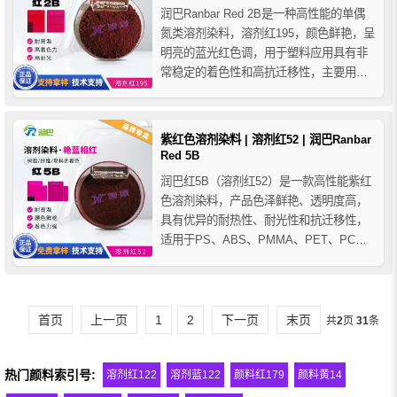
润巴Ranbar Red 2B是一种高性能的单偶
氮类溶剂染料，溶剂红195，颜色鲜艳，呈
明亮的蓝光红色调，用于塑料应用具有非
常稳定的着色性和高抗迁移性，主要用于
PET、PA为主、在纺丝领域使用居多，但
对压滤值有要求，在染色过程中具有良好
的渗透性和亲和力，能够迅速地被纤维吸
紫红色溶剂染料 | 溶剂红52 | 润巴Ranbar
附和着色，还可以与其它染料混合使用，
Red 5B
以获得更多的...
润巴红5B（溶剂红52）是一款高性能紫红
色溶剂染料，产品色泽鲜艳、透明度高，
具有优异的耐热性、耐光性和抗迁移性，
适用于PS、ABS、PMMA、PET、PC、
PBT等塑料及聚酯纤维的着色等。
首页
上一页
1
2
下一页
末页
共
2
页
31
条
热门颜料索引号:
溶剂红122
溶剂蓝122
颜料红179
颜料黄14