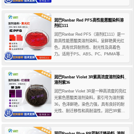
主要用于各种低温加工的硬胶塑料产品，
适用于PS聚苯乙烯、PC聚碳酸酯、ABS
树脂、亚克力有机玻璃、硬质聚氯乙烯
润巴Ranbar Red PFS高性能蒽醌染料溶
（PVC）等塑料的着色，也可用于涤纶聚
剂红111
酯纤维原浆的...
润巴Ranbar Red PFS（溶剂红111）是一
款高性能蒽醌类溶剂染料，呈鲜艳黄光红
色，具有优异耐热性、耐光性及高着色
力。适用于PS、ABS、PC、PMMA等塑
料，以及蜡烛、润滑油、烟雾烟花等工业
着色。
润巴Ranbar Violet 3R紫高浓度溶剂染料_
溶剂紫36
润巴Ranbar Violet 3R是一种高浓度的亮红
光紫色蒽醌类溶剂染料，索引号为溶剂紫
36，色泽鲜艳，染色力强，具有良好的耐
光性、耐迁移性和高耐温性，润巴3R紫溶
剂染料还具有良好的溶解性和稳定性，这
使得它可以被广泛应用于不同的溶剂和基
材中，主要用于硬胶塑料产品的着色，推
润巴Ranbar Blue RR蓝耐迁移染料_溶剂