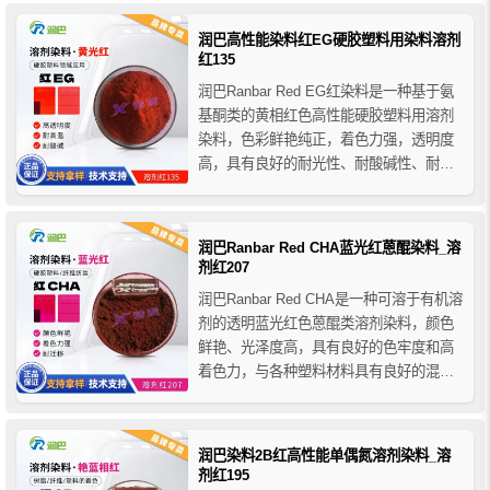
温可达300℃，润巴E2G红染料主要用于
各种塑料、树脂和纤维的着色等。
润巴高性能染料红EG硬胶塑料用染料溶剂
红135
润巴Ranbar Red EG红染料是一种基于氨
基酮类的黄相红色高性能硬胶塑料用溶剂
染料，色彩鲜艳纯正，着色力强，透明度
高，具有良好的耐光性、耐酸碱性、耐迁
移性和优异的耐热稳定性，它不溶于水，
溶于乙醇、氯仿、丙酮等有机溶剂，与各
种塑料材料具有良好的混溶性，可完全溶
润巴Ranbar Red CHA蓝光红蒽醌染料_溶
于聚合物获得高透明度的鲜艳颜色。
剂红207
润巴Ranbar Red CHA是一种可溶于有机溶
剂的透明蓝光红色蒽醌类溶剂染料，颜色
鲜艳、光泽度高，具有良好的色牢度和高
着色力，与各种塑料材料具有良好的混溶
性，可完全溶于聚合物，并产生具有明
亮、高透明和优异牢度的鲜艳色彩。
润巴染料2B红高性能单偶氮溶剂染料_溶
剂红195