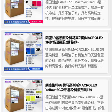
德国朗盛LANXESS Macrolex Red B是一
种透明的蓝相红色单偶氮染料，易溶于有
机溶剂，几乎不溶于水，具有高热稳定
性、良好的耐光牢度、耐候牢度和耐酸碱
性，朗盛马高列斯红B耐高温染料适用于硬
胶塑料的着色应用，推荐用于PS、SB、
ABS、SAN、PMMA、PC、PVC-U、PET
朗盛3R蓝蒽醌染料马高列斯MACROLEX
等聚合物的着色。
3R耐高温硬胶塑料染料
德国朗盛马高列斯MACROLEX BLUE 3R
蓝染料是一种可溶于有机溶剂的天蓝色蒽
醌染料，颜色鲜艳、着色力强，具有优异
的耐高温性，良好的耐光性和耐候性，朗
盛3R蓝溶剂染料主要用于硬胶塑料的着色
应用，推荐用于电气设备外壳、瓶子、化
妆品容器、电气工业、家用电器、聚酯纤
朗盛染料6G黄马高列斯MACROLEX
维等塑料制品的着色，也可用于色母粒、
Yellow 6G次甲基染料溶剂黄179
喷墨墨水、包装材料...
德国朗盛马高列斯Macrolex Yellow 6G是
一种高透明的绿光黄色次甲基染料，它是
由溶剂黄179和分散黄201混合而成，颜色