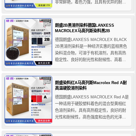
非常鲜艳，着色力强，且具有优异的耐热
稳定性和高耐光耐候性，朗盛6G黄染料主
要用于硬胶塑料的着色应用，在相应加工
温度下它可以完全溶解于热塑性塑料的熔
朗盛2B黑溶剂染料德国LANXESS
体中，推荐用于PC、PET、ABS、ABS...
MACROLEX马高列斯染料黑2B
德国朗盛LANXESS MACROLEX BLACK
2B黑溶剂染料是一种经济实惠的蓝相黑色
染料混合物，可溶于有机溶剂，具有高热
稳定性、良好的耐光性和耐候性、高着色
强度和出色的亮度等优点，马高列斯染料
2B黑主要用于硬胶塑料的着色应用，推荐
用于PS、SAN、PMMA、PC、PVC-U、
朗盛染料红A马高列斯Macrolex Red A耐
PPO、PET等塑料聚合物的着色。
高温硬胶溶剂染料
德国朗盛LANXESS MACROLEX Red A是
一种适用于硬胶塑料着色的混合型黄相红
色溶剂染料，具有高热稳定性，良好的耐
光性和耐候性，高色强度和出色的光泽，
马高列斯硬胶染料红A推荐用于PS、SB、
SAN、PMMA、PVC-U，PET、ABS和