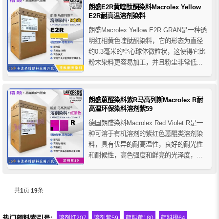
ABS/PC混合物的透明和不透明染色。
朗盛E2R黄喹酞酮染料Macrolex Yellow
E2R耐高温溶剂染料
朗盛Macrolex Yellow E2R GRAN是一种透
明红相黄色喹酞酮染料，它的形态为直径
约0.3毫米的空心球体微粒状，这使得它比
粉末染料更容易加工，并且粉尘非常低，
在应用中具有高效经济的成本效益，朗盛
E2R溶剂染料主要用于硬胶塑料的着色，
适合应于色母粒、电气设备外壳、饮料瓶
朗盛蒽醌染料紫R马高列斯Macrolex R耐
子、化妆品容器、家用电器、包装、聚酯
高温环保染料溶剂紫59
纤...
德国朗盛染料Macrolex Red Violet R是一
种可溶于有机溶剂的紫红色蒽醌类溶剂染
料，具有优异的耐高温性，良好的耐光性
和耐候性，高色强度和鲜亮的光泽度，朗
盛马高列斯染料紫R主要用于硬胶塑料的着
色应用，推荐用于PS、SAN、ABS、
ABS/PC混纺和PES纤维的透明和不透明
共
1
页
19
条
染色，例如：电气设备外壳、塑料瓶
子、...
热门颜料索引号:
溶剂红207
溶剂紫59
颜料黄180
颜料橙64