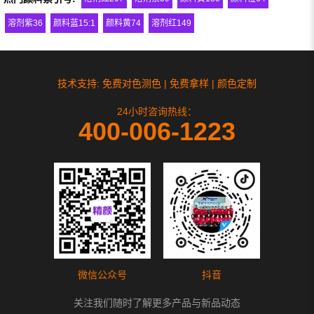
溶剂紫36
颜料蓝15:1
颜料黄74
溶剂红149
技术支持: 免费对色测色 | 免费拿样 | 颜色定制
24小时咨询热线：
400-006-1223
微信公众号
抖音
关注我们随时了解更多产品与新品动态