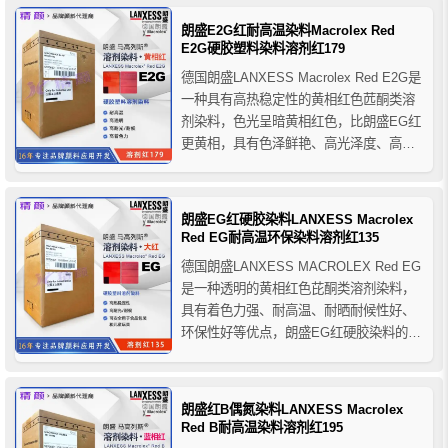
在较高的加工温度下易升华，可选用其它
朗盛E2G红耐高温染料Macrolex Red
能够耐高温的染料，如朗盛EG红、E2G红
E2G硬胶塑料染料溶剂红179
和朗盛染料橙R...
德国朗盛LANXESS Macrolex Red E2G是
一种具有高热稳定性的黄相红色苉酮类溶
剂染料，色光呈暗黄相红色，比朗盛EG红
更黄相，具有色泽鲜艳、高光泽度、高着
色力、高透明、耐高温，良好的耐光性和
耐候性等优点。马高列斯E2G红塑料染料
可用于各类硬胶塑料和树脂以及纤维纺丝
朗盛EG红硬胶染料LANXESS Macrolex
的着色，推荐用于电气设备外壳、PET瓶
Red EG耐高温环保染料溶剂红135
子、...
德国朗盛LANXESS MACROLEX Red EG
是一种透明的黄相红色芘酮类溶剂染料，
具有着色力强、耐高温、耐晒耐候性好、
环保性好等优点，朗盛EG红硬胶染料的溶
解性较低、熔点高，使用时需要在塑化阶
段之前特别注意充分的混合和分散，主要
用于各类树脂，如聚苯乙烯，ABS有机玻
朗盛红B偶氮染料LANXESS Macrolex
璃，聚氯乙烯的着色，也用于醋酸纤维，
Red B耐高温染料溶剂红195
涤纶纤维原...