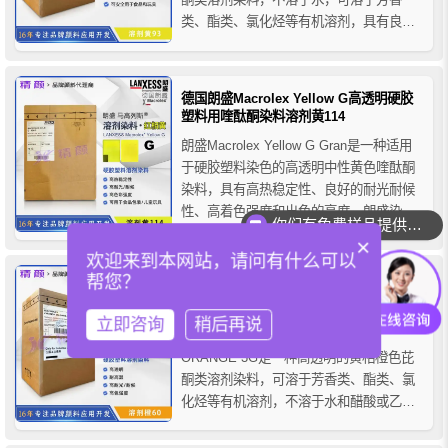
类、酯类、氯化烃等有机溶剂，具有良好
的热稳定性和耐光耐候性。朗盛染料黄3G
GRAN呈中空球形微粒状，容易压碎，能
在塑料中迅速均匀溶解，此外该染料具有
德国朗盛Macrolex Yellow G高透明硬胶
出色的流动性，能确保计量精确，色彩形
塑料用喹酞酮染料溶剂黄114
成一致...
朗盛Macrolex Yellow G Gran是一种适用
于硬胶塑料染色的高透明中性黄色喹酞酮
你们有免费样品提供吗？
染料，具有高热稳定性、良好的耐光耐候
性、高着色强度和出色的亮度，朗盛染料
你们可以提供配色服务吗？
黄G可以很容易地破碎和分布，并能快
×
速、均匀、完全地融入塑料中，同时保持
欢迎来到本网站，请问有什么可以
优异的染色性能。推荐用于聚酯纤维、色
帮您？
朗盛3G橙溶剂染料Macrolex Orange 3G
母粒、电气设备主体、电气和电子外壳、
高透明染料溶剂橙60
工具外壳、包...
立即咨询
稍后再说
德国朗盛LANXESS MACROLEX
ORANGE 3G是一种高透明的黄相橙色芘
酮类溶剂染料，可溶于芳香类、酯类、氯
化烃等有机溶剂，不溶于水和醋酸或乙醇
的稀释水溶液，具有良好的耐光耐候性、
高色强度和高透明度，马高列斯染料橙3G