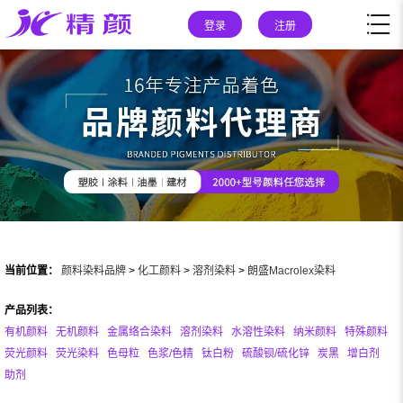
登录
注册
当前位置：
颜料染料品牌
>
化工颜料
>
溶剂染料
>
朗盛Macrolex染料
产品列表：
有机颜料
无机颜料
金属络合染料
溶剂染料
水溶性染料
纳米颜料
特殊颜料
荧光颜料
荧光染料
色母粒
色浆/色精
钛白粉
硫酸钡/硫化锌
炭黑
增白剂
助剂