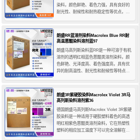
染料，颜色鲜艳、着色力强，具有良好的
耐光性、耐候性和耐热稳定性等优点，朗
盛染料橙R的纯度非常高，环保性好，符合
世界各国在高纯度及安全性方面制定的法
规，并得到包括美国食品药品管理局(FDA)
朗盛RR蓝溶剂染料Macrolex Blue RR耐
在内的机构的核准，可用于食品包装和
高温蒽醌染料溶剂蓝97
食...
朗盛马高列斯染料蓝RR是一种可溶于有机
溶剂的透明红相蓝色蒽醌类溶剂染料，颜
色鲜艳、光泽度高、着色强度高，具有优
异的耐高温性、耐光性和耐候性等特点。
朗盛RR蓝蒽醌染料主要用于塑料制品的染
色应用，也可用于色母粒、喷墨墨水、造
纸、书写墨水/邮票等应用。
朗盛3R紫硬胶染料Macrolex Violet 3R马
高列斯染料溶剂紫36
德国朗盛马高列斯Macrolex Violet 3R紫硬
胶染料是一种适用于硬胶塑料着色的高透
明红相紫色蒽醌类溶剂染料，它在热塑性
塑料的相应加工温度下可以完全溶解在塑
料熔体中，具有高着色力度和颜色配方的