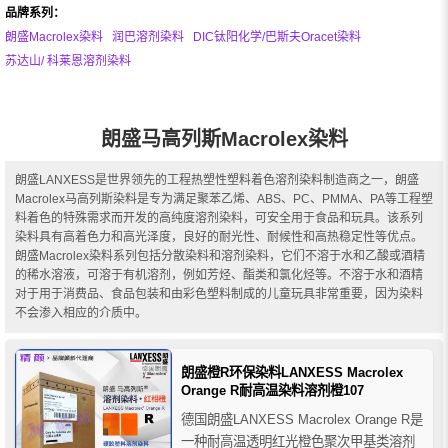
品牌系列：
朗盛Macrolex染料
润巴溶剂染料
DIC钛阳化学/巴斯夫Oracet染料
苏达山/ 科莱恩溶剂染料
朗盛马高列斯Macrolex染料
朗盛LANXESS是世界领先的工程热塑性塑料着色溶剂染料制造商之一，朗盛
Macrolex马高列斯染料是专为满足聚苯乙烯、ABS、PC、PMMA、PA等工程塑
料着色的特殊需求而开发的高纯度溶剂染料，可安全用于食品和玩具。该系列
染料具有高着色力和高光泽度，良好的耐光性、耐候性和高热稳定性等优点。
朗盛Macrolex染料系列包括分散染料和溶剂染料，它们不溶于水和乙酸或酒精
的稀水溶液，可溶于有机溶剂，例如芳烃、酯类和氯化烃等。不溶于水和酒精
对于用于消费品、食品包装和由彩色塑料制成的儿童玩具非常重要，因为染料
不会渗入相应的介质中。
朗盛橙R环保染料LANXESS Macrolex
Orange R耐高温染料溶剂橙107
德国朗盛LANXESS Macrolex Orange R是
一种耐高温透明红光橙色聚次甲基类溶剂