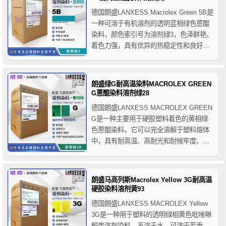
德国朗盛LANXESS Macrolex Green 5B是
一种可溶于有机溶剂的透明蓝相绿色蒽醌
染料，颜色索引号为溶剂绿3，色泽鲜艳、
着色力强，具有优异的热稳定性和良好的
耐光耐候性，朗盛5B绿染料主要用于硬胶
塑料的着色，如色母粒、电气设备外壳、
化妆品容器、塑料瓶子、电气工业、家用
朗盛绿G耐高温染料MACROLEX GREEN
电器、车灯、包装材料、聚酯纤维等各种
G蒽醌染料溶剂绿28
塑料...
德国朗盛LANXESS MACROLEX GREEN
G是一种主要用于硬胶塑料着色的黄相绿
色蒽醌染料，它可以完全溶解于塑料熔体
中，具有耐高温、高耐光和耐候牢度、高
着色强度和出色的光泽度，马高列斯染料
绿G与多种聚合物类型和制造工艺具有出
色的相容性，推荐用于色母粒、电气设备
朗盛马高列斯Macrolex Yellow 3G耐高温
外壳、化妆品容器、塑料瓶子、家用电
硬胶染料溶剂黄93
器、包装材料、聚...
德国朗盛LANXESS MACROLEX Yellow
3G是一种用于塑料的透明绿相黄色吡唑啉
酮类溶剂染料，不溶于水，可溶于芳香