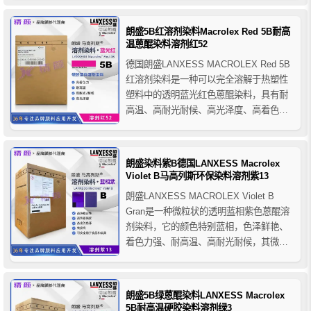
高重现性，朗盛3R紫硬胶染料还具有耐高
温性、高耐光性和高耐候性等优点，主要
朗盛5B红溶剂染料Macrolex Red 5B耐高
应用于PS、SB、SAN、PMMA、PC、
温蒽醌染料溶剂红52
PV...
德国朗盛LANXESS MACROLEX Red 5B
红溶剂染料是一种可以完全溶解于热塑性
塑料中的透明蓝光红色蒽醌染料，具有耐
高温、高耐光耐候、高光泽度、高着色力
等优点。朗盛马高列斯5B红染料主要用于
硬胶塑料的着色应用，推荐用于PS、
SAN、PMMA、PC、PVC-U、PPO、
朗盛染料紫B德国LANXESS Macrolex
PET、PA6/PA6.6、ABS和ABS...
Violet B马高列斯环保染料溶剂紫13
朗盛LANXESS MACROLEX Violet B
Gran是一种微粒状的透明蓝相紫色蒽醌溶
剂染料，它的颜色特别蓝相，色泽鲜艳、
着色力强、耐高温、高耐光耐候，其微粒
状的形态具有低粉尘和优异的加工性，朗
盛紫B染料纯度高环保性好，符合FDA食品
接触规范，因此适用于食品包装和玩具的
朗盛5B绿蒽醌染料LANXESS Macrolex
应用。
5B耐高温硬胶染料溶剂绿3