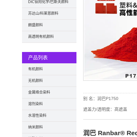
DIC钛阳化学/巴斯夫颜料
苏达山/科莱恩颜料
朗盛颜料
高透明有机颜料
产品列表
有机颜料
无机颜料
金属络合染料
别 名：
润巴P1750
溶剂染料
遮盖力/透明度：
高遮盖
水溶性染料
纳米颜料
润巴 Ranbar® R