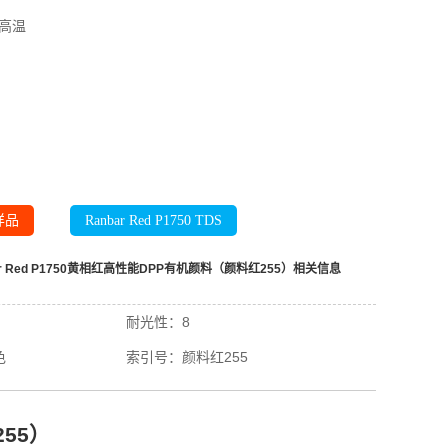
高温
样品
Ranbar Red P1750 TDS
ar Red P1750黄相红高性能DPP有机颜料（颜料红255）
相关信息
耐光性：
8
色
索引号：
颜料红255
255）