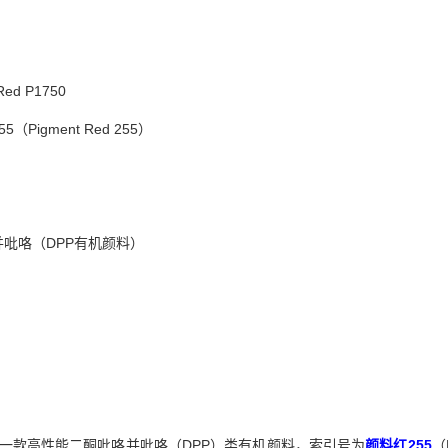
ed P1750
Pigment Red 255）
吡咯（DPP有机颜料）
1750是一款高性能二酮吡咯并吡咯（DPP）类有机颜料，索引号为
颜料红255
（