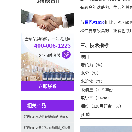
与精颜合作
有较高的遮盖力、优异的着
与
润巴P1610
相比，P17
移性要求较高的工业着色领
全球品牌颜料，一站式批售
400-006-1223
三、技术指标
24小时热线
项目
着色力（%）
水分（%）
水溶物（%）
立即联系
吸油量（ml/100g）
电导率（μs/cm）
相关产品
细度（120目筛余，%）
pH值
润巴P3850高性能塑料用红光黄有
机颜料_颜料黄181
润巴P3972耐迁移有机颜料_颜料黄