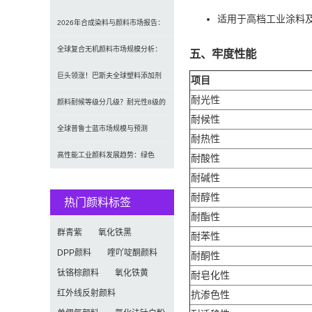
适用于高档工业涂料
望：全球规模将达41亿美
2026年合成染料与颜料市场报告：
规模、趋势及2030年增长
全球复合无机颜料市场规模分析：
五、牢度性能
2035年达5.39亿美元，建
巨头领涨！巴斯夫全球塑料添加剂
项目
耐光性
涨价20% 原材料成本推高行业
颜料耐候等级分几级？耐光性8级的
耐候性
定义及耐候性测试标准解析
全球普鲁士蓝市场规模与预测
耐热性
（2026-2034）：按类型、形
高性能工业颜料发展趋势：绿色
耐酸性
耐碱性
化、功能化与智能化技术革命
耐醇性
热门颜料标签
耐酯性
群青紫
氧化铁黑
耐苯性
DPP颜料
喹吖啶酮颜料
耐酮性
钛铬棕颜料
氧化铁黄
耐皂化性
红外线反射颜料
抗渗色性