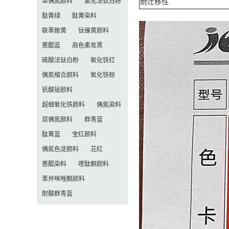
单偶氮颜料
氯化法钛白粉
耐迁移性
酞菁绿
酞菁染料
联苯胺黄
钛镍黄颜料
蒽醌蓝
高色素炭黑
硫酸法钛白粉
氧化铁红
偶氮缩合颜料
氧化铁棕
钒酸铋颜料
超细氧化铁颜料
偶氮染料
双偶氮颜料
群青蓝
酞菁蓝
宝红颜料
偶氮色淀颜料
苝红
蒽醌染料
喹酞酮颜料
苯并咪唑酮颜料
耐酸群青蓝