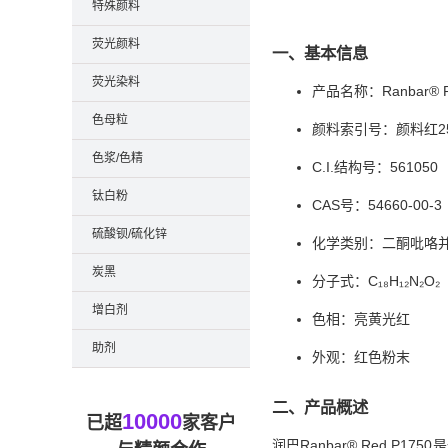
特殊颜料
荧光颜料
一、基本信息
荧光染料
产品名称：Ranbar® R
色母粒
颜料索引号：颜料红255（
色浆/色精
C.I.结构号：561050
钛白粉
CAS号：54660-00-3
硫酸钡/硫化锌
化学类别：二酮吡咯并
炭黑
分子式：C₁₈H₁₂N₂O₂
增白剂
色相：亮黄光红
助剂
外观：红色粉末
二、产品概述
10000
已超
家客户
润巴Ranbar® Red P