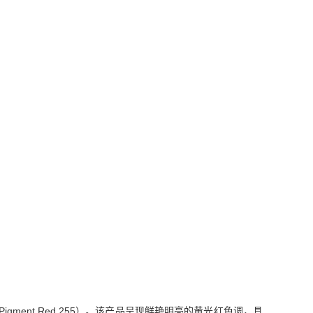
Pigment Red 255）。该产品呈现鲜艳明亮的黄光红色调，具