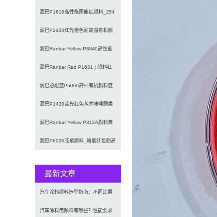
191
润巴P1610高性能国旗红颜料_254
大红颜料
润巴P2430红光橙色耐高温有机颜
料_颜料橙43
润巴Ranbar Yellow P3840高性能
苯并咪唑酮黄
润巴Ranbar Red P1631 | 颜料红
269 |
润巴蒽醌蓝P5060高档有机颜料蓝
60
润巴P1430蓝光红色苯并咪唑酮类
有机颜料_颜料红185
润巴Ranbar Yellow P312A颜料黄
12｜双偶氮
润巴P6030苝紫颜料_暗紫红色耐高
温苝系颜料
最新文章
汽车涂料颜料选型指南：不同涂层
应用要求、OEM与修补漆用颜料
汽车涂料用颜料有哪些？性能要求