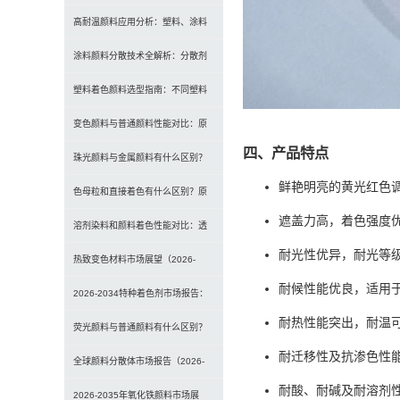
及常用颜料类型介绍
高耐温颜料应用分析：塑料、涂料
及工程材料的选型原则与行业实践
涂料颜料分散技术全解析：分散剂
选型、研磨工艺及常见问题解决
塑料着色颜料选型指南：不同塑料
材料如何选择合适颜料？
变色颜料与普通颜料性能对比：原
四、产品特点
理、特点及应用差异解析
珠光颜料与金属颜料有什么区别？
鲜艳明亮的黄光红色
原理、效果与应用对比
色母粒和直接着色有什么区别？原
遮盖力高，着色强度
理、性能与应用全面对比
溶剂染料和颜料着色性能对比：透
耐光性优异，耐光等级
明性、耐候性与应用选择全解析
热致变色材料市场展望（2026-
耐候性能优良，适用
2034）：2034年将达3
2026-2034特种着色剂市场报告：
耐热性能突出，耐温可
规模、份额、趋势及预测
荧光颜料与普通颜料有什么区别？
耐迁移性及抗渗色性
发光原理、性能对比及应用解析
全球颜料分散体市场报告（2026-
耐酸、耐碱及耐溶剂
2033）：无机颜料主导，
2026-2035年氧化铁颜料市场展