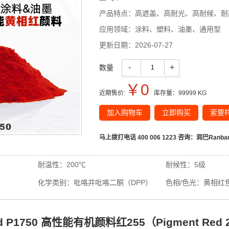
产品特点：
高遮盖、高耐光、高耐候、耐
应用领域：
涂料、塑料、油墨、通用型
更新日期：
2026-07-27
-
+
数量
￥
0
近期售价:
库存量：
99999
KG
加入购物车
立即购买
索要
马上拨打电话 400 006 1223 咨询：
润巴Ranb
耐温性：
200℃
耐候性：
5级
化学类别：
吡咯并吡咯二酮（DPP）
色相/色光：
黄相红
ed P1750 高性能有机颜料红255（Pigment Red 