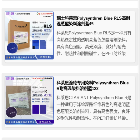
汽车应用的聚酯塑料中具有优异的耐热和
耐光牢度，并在许多其他纺织性能方面具
有良好的效果。更推荐的应用是PET瓶的
瑞士科莱恩Polysynthren Blue RLS高耐
着色。
温蒽醌染料溶剂蓝45
科莱恩Polysynthren Blue RLS是一种具有
高热稳定性的透明亮蓝色蒽醌溶剂染料，
具有高色强度、高光泽度、良好的耐光
性、耐热性和耐酸碱性，在PET纺丝染色
中具有优异的耐光牢度和纺织性能，科莱
恩RLS蒽醌染料特别推荐用于PET瓶和薄
膜的着色。
科莱恩涤纶专用染料Polysynthren Blue
R耐高温染料溶剂蓝122
科莱恩CLARIANT Polysynthren Blue R是
一种适用于涤纶聚酯纤维着色的高透明蓝
色蒽醌类溶剂染料，具有高色强度，良好
的耐光性和耐热性。在PET纤维纺丝染色
中具有优异的耐光性和纺织性能。特别推
荐用于PET瓶和薄膜的着色。