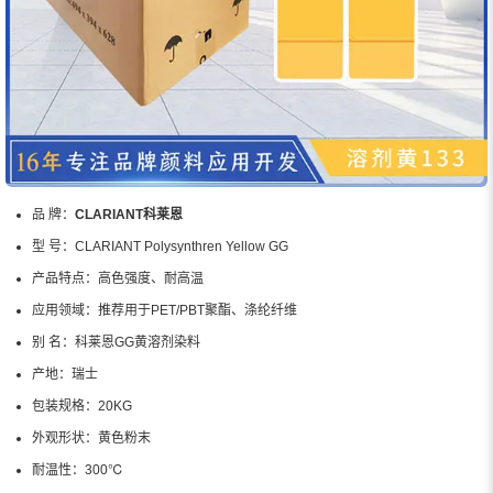
品 牌：
CLARIANT科莱恩
型 号：
CLARIANT Polysynthren Yellow GG
产品特点：
高色强度、耐高温
应用领域：
推荐用于PET/PBT聚酯、涤纶纤维
别 名：
科莱恩GG黄溶剂染料
产地：
瑞士
包装规格：
20KG
外观形状：
黄色粉末
耐温性：
300℃