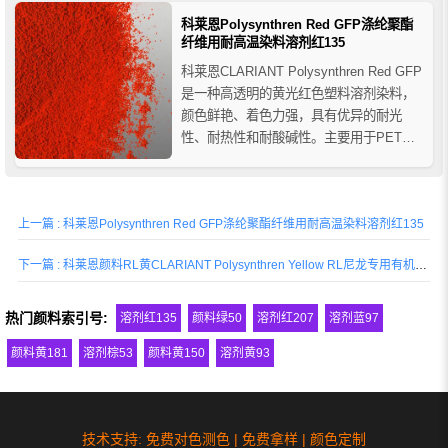
科莱恩Polysynthren Red GFP涤纶聚酯
纤维用耐高温染料溶剂红135
科莱恩CLARIANT Polysynthren Red GFP
是一种高透明的黄光红色塑料溶剂染料，
颜色鲜艳、着色力强，具有优异的耐光
性、耐热性和耐酸碱性。主要用于PET纤
维（涤纶纤维）染色和PET瓶的着色。进
口染料代理商-精颜化工。
上一篇 : 科莱恩Polysynthren Red GFP涤纶聚酯纤维用耐高温染料溶剂红135
下一篇 : 科莱恩颜料RL黄CLARIANT Polysynthren Yellow RL尼龙专用有机颜料黄192
热门颜料索引号:
溶剂红135
颜料绿50
溶剂红207
溶剂蓝97
颜料黄181
溶剂棕53
颜料黄150
溶剂黄93
技术支持: 免费对色测色 | 免费拿样 | 颜色定制