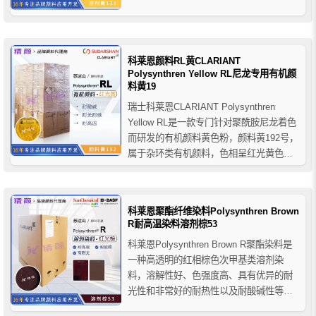
于涤纶纺丝染色，进一步的应用领域是
PET拉伸吹瓶的着色。
科莱恩颜料RL黄CLARIANT
Polysynthren Yellow RL尼龙专用有机颜
料黄19
瑞士科莱恩CLARIANT Polysynthren
Yellow RL是一款专门针对聚酰胺尼龙着色
而研发的有机颜料黄色粉，颜料黄192号，
属于杂环类有机颜料，色相呈红光黄色，
具有出众的耐光耐候、耐酸碱、耐高温等
整体色牢度属性。
科莱恩聚酯纤维染料Polysynthren Brown
R耐高温染料溶剂棕53
科莱恩Polysynthren Brown R聚酯染料是
一种高透明的红相棕色次甲基类溶剂染
料，溶解性好​、色强度高、具有优异的耐
光性和非常好的耐热性以及耐酸碱性等色
牢度性能，在PET聚酯纤维纺丝染色和在