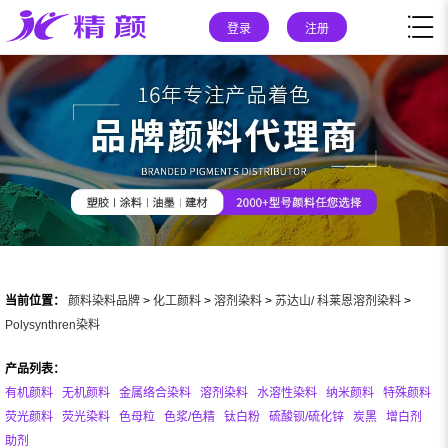
登录
注册
当前位置：
颜料染料品牌
>
化工颜料
>
溶剂染料
>
苏达山/ 科莱恩溶剂染料
>
Polysynthren染料
产品列表：
有机颜料
无机颜料
金属络合染料
溶剂染料
水溶性染料
纳米颜料
特殊颜料
荧光颜料
荧光染料
色母粒
色浆/色精
钛白粉
硫酸钡/硫化锌
炭黑
增白剂
助剂