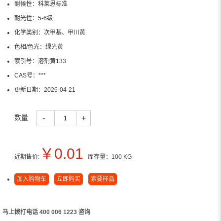
耐候性：
科莱恩标准
耐光性：
5-6级
化学类别：
次甲基、甲川黄
色相/色光：
绿光黄
索引号：
溶剂黄133
CAS号：
***
更新日期：
2026-04-21
数量
-
+
￥
0.01
近期售价:
库存量：
100
KG
加入购物车
立即购买
索要样品
马上拨打电话 400 006 1223 咨询