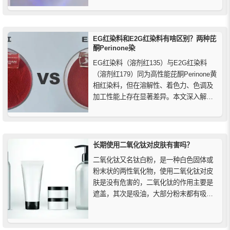
您深入了解荧光防伪技术的核心要点。
EG红染料和E2G红染料有啥区别？两种芘
酮Perinone染
EG红染料（溶剂红135）与E2G红染料
（溶剂红179）同为高性能芘酮Perinone黄
相红染料，但在溶解性、着色力、色调及
加工性能上存在显著差异。本文深入解析
两者的化学特性、耐温耐光表现及应用领
域，帮助工程塑料着色用户根据成本和性
能需求，科学选择最适合的红色染料，实
现最佳色彩效果和经济效益。
长期使用二氧化钛对皮肤有害吗？
二氧化钛又名钛白粉，是一种白色固体或
粉末状的两性氧化物，使用二氧化钛对皮
肤是没有危害的，二氧化钛的作用主要是
遮盖，其次是吸油，大部分粉末都有吸油
的功能，二氧化钛是粉末，自然也有吸油
的功能。