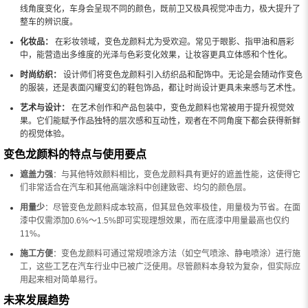
线角度变化，车身会呈现不同的颜色，既前卫又极具视觉冲击力，极大提升了
整车的辨识度。
化妆品：
在彩妆领域，变色龙颜料尤为受欢迎。常见于眼影、指甲油和唇彩
中，能营造出多维度的光泽与色彩变化效果，让妆容更具立体感和个性化。
时尚纺织：
设计师们将变色龙颜料引入纺织品和配饰中。无论是会随动作变色
的服装，还是表面闪耀变幻的鞋包饰品，都让时尚设计更具未来感与艺术性。
艺术与设计：
在艺术创作和产品包装中，变色龙颜料也常被用于提升视觉效
果。它们能赋予作品独特的层次感和互动性，观者在不同角度下都会获得新鲜
的视觉体验。
变色龙颜料的特点与使用要点
遮盖力强
：与其他特效颜料相比，变色龙颜料具有更好的遮盖性能，这使得它
们非常适合在汽车和其他高端涂料中创建致密、均匀的颜色层。
用量少
：尽管变色龙颜料成本较高，但其显色效率极佳，用量极为节省。在面
漆中仅需添加0.6%～1.5%即可实现理想效果，而在底漆中用量最高也仅约
11%。
施工方便
：变色龙颜料可通过常规喷涂方法（如空气喷涂、静电喷涂）进行施
工，这些工艺在汽车行业中已被广泛使用。尽管颜料本身较为复杂，但实际应
用起来相对简单易行。
未来发展趋势