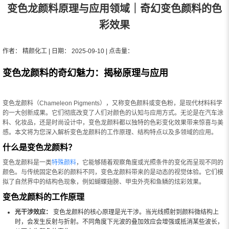
变色龙颜料原理与应用领域｜奇幻变色颜料的色
彩效果
作者： 精颜化工 | 日期： 2025-09-10 | 点击量：
变色龙颜料的奇幻魅力：揭秘原理与应用
变色龙颜料（Chameleon Pigments），又称变色颜料或变色粉，是现代材料科学
的一大创新成果。它们彻底改变了人们对颜色的认知与应用方式。无论是在汽车涂
料、化妆品，还是时尚设计中，变色龙颜料都以独特的色彩变化效果带来惊喜与美
感。本文将为您深入解析变色龙颜料的工作原理、结构特点以及多领域的应用。
什么是变色龙颜料？
变色龙颜料是一类
特殊颜料
，它能够随着观察角度或光照条件的变化而呈现不同的
颜色。与传统固定色彩的颜料不同，变色龙颜料带来的是动态的视觉体验。它们模
拟了自然界中的结构色现象，例如蝴蝶翅膀、甲虫外壳和鱼鳞的炫彩效果。
变色龙颜料的工作原理
光干涉效应：
变色龙颜料的核心原理是光干涉。当光线照射到颜料微结构上
时，会发生反射与折射。不同角度下光波的叠加效应会增强或抵消某些波长，