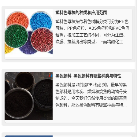
塑料色母粒的种类和应用范围
塑料色母粒按欲着色树脂分类可分为PE色
母粒、PP色母粒、ABS色母粒和PVC色母
粒等，按加工工艺的不同，可分为注塑、
吹膜、拉丝挤出等类型，下面精颜化工为
您简单介绍一下不同工艺色母粒对颜料的
要求和应用范围。
黑色颜料_黑色颜料有哪些种类与特性
黑色颜料是以前缀PBk标识的，最早的黑
色颜料是用木炭、煤烟和烧焦的动物骨头
制成的，今天我们仍然使用类似的碳基黑
色颜料，那么黑色颜料有哪些种类与特性
呢？黑色颜料主要有苯胺黑、灯黑、炭
黑、藤黑、象牙黑、天然石墨黑、火星
黑、锰黑、板岩灰和苝黑等种类。