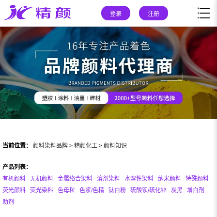
登录
注册
当前位置：
颜料染料品牌
>
精颜化工
>
颜料知识
产品列表：
有机颜料
无机颜料
金属络合染料
溶剂染料
水溶性染料
纳米颜料
特殊颜料
荧光颜料
荧光染料
色母粒
色浆/色精
钛白粉
硫酸钡/硫化锌
炭黑
增白剂
助剂