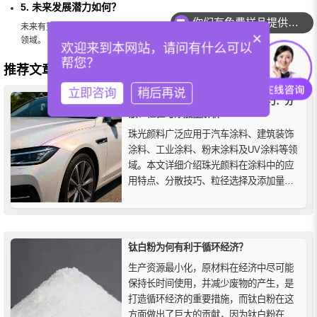
5. 未来发展潜力如何？
你们有免费样品提供吗？
未来有望实现更低成本、更高耐久性及更环保的生产方式，并拓展至更多行业
×
领域。
欢迎来到本网站，请问有什么可以
帮您？
推荐文章：
立即咨询
稍后再说
珠光颜料在涂料中的应用与使用技巧：分
散、粒径与添加量解析
珠光颜料广泛应用于汽车涂料、建筑装饰
涂料、工业涂料、粉末涂料及UV涂料等领
域。本文详细介绍珠光颜料在涂料中的应
用特点、分散技巧、粒径选择及添加量控
制方法。
钛白粉为何有利于循环经济？
生产资源最小化，原材料在经济中尽可能
保持长时间使用，并减少废物的产生，是
打造循环经济的重要措施，而钛白粉在这
方面做出了巨大的贡献，因为钛白粉在日