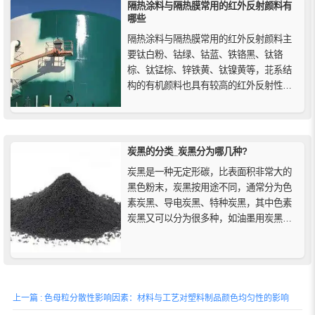
隔热涂料与隔热膜常用的红外反射颜料有
哪些
隔热涂料与隔热膜常用的红外反射颜料主
要钛白粉、钴绿、钴蓝、铁铬黑、钛铬
棕、钛锰棕、锌铁黄、钛镍黄等，苝系结
构的有机颜料也具有较高的红外反射性
能，如润巴P0086苝黑颜料在太阳光谱中
具有优异的红外反射率，并且具有良好的
耐化学性、热稳定性和高耐候性等特点，
特别适用于热管理系统。
炭黑的分类_炭黑分为哪几种?
炭黑是一种无定形碳，比表面积非常大的
黑色粉末，炭黑按用途不同，通常分为色
素炭黑、导电炭黑、特种炭黑，其中色素
炭黑又可以分为很多种，如油墨用炭黑、
涂料用炭黑、色母粒用炭黑等。
上一篇 : 色母粒分散性影响因素：材料与工艺对塑料制品颜色均匀性的影响