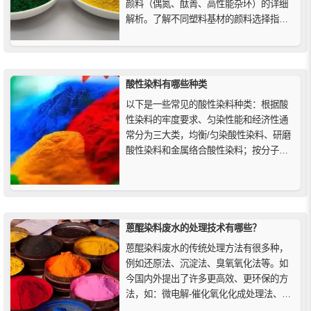
颜料（偶氮、酞菁、高性能杂环）的详细
解析。了解不同塑料基材的颜料选择指
南，助您做出正确的着色决策，以确保塑
料制品的色彩、性能和耐用性。
酸性染料有哪些种类
以下是一些常见的酸性染料种类：根据酸
性染料的牢度要求、匀染性能和经济性通
常分为三大类，均衡/匀染酸性染料、研磨
酸性染料和金属络合酸性染料；按分子结
构分类主要有偶氮类、蒽醌类、三芳甲烷
类、杂环类；按染色的PH值分类有强酸性
浴酸性染料、弱酸性浴酸性染料、中性浴
酸性染料等。
蒽醌染料废水的处理技术有哪些？
蒽醌染料废水的传统处理方法有很多种，
例如还原法、沉淀法、臭氧氧化法等。如
今国内外提出了许多更高效、更环保的方
法，如：微电解-催化氧化化成处理法、双
流动态微波催化反应法、稀土催化与H2O2