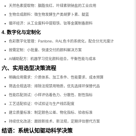
天然色素提取物：胭脂虫红、叶绿素铜钠盐的工业应用
生物合成颜料：微生物发酵生产类胡萝卜素、靛蓝
循环经济：从工业废料中提取铁、钛等金属制备颜料
4. 数字化与定制化
色彩数字化管理：Pantone、RAL色卡的系统化，配合分光光度计
按需定制：小批量、快速交付的颜料解决方案
AI辅助配方：机器学习优化颜料组合，平衡性能与成本
六、实用选型决策流程
明确应用需求：介质体系、加工条件、性能要求、成本预算
筛选合规选项：排除法规禁用物质，优先选择环保替代品
性能匹配测试：小样评估着色力、分散性、耐性指标
工艺适配验证：中试验证与生产线匹配度
建立质量标准：制定颜色公差、物化指标、验收标准
持续优化改进：跟踪新技术、新法规，定期评估替代方案
结语：系统认知驱动科学决策