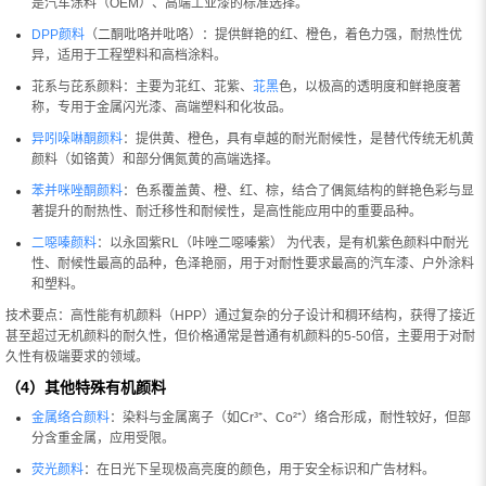
是汽车涂料（OEM）、高端工业漆的标准选择。
DPP颜料
（二酮吡咯并吡咯）：提供鲜艳的红、橙色，着色力强，耐热性优
异，适用于工程塑料和高档涂料。
苝系与芘系颜料：主要为苝红、苝紫、
苝黑
色，以极高的透明度和鲜艳度著
称，专用于金属闪光漆、高端塑料和化妆品。
异吲哚啉酮颜料
：提供黄、橙色，具有卓越的耐光耐候性，是替代传统无机黄
颜料（如铬黄）和部分偶氮黄的高端选择。
苯并咪唑酮颜料
：色系覆盖黄、橙、红、棕，结合了偶氮结构的鲜艳色彩与显
著提升的耐热性、耐迁移性和耐候性，是高性能应用中的重要品种。
二噁嗪颜料
：以永固紫RL（咔唑二噁嗪紫） 为代表，是有机紫色颜料中耐光
性、耐候性最高的品种，色泽艳丽，用于对耐性要求最高的汽车漆、户外涂料
和塑料。
技术要点：高性能有机颜料（HPP）通过复杂的分子设计和稠环结构，获得了接近
甚至超过无机颜料的耐久性，但价格通常是普通有机颜料的5-50倍，主要用于对耐
久性有极端要求的领域。
（4）其他特殊有机颜料
金属络合颜料
：染料与金属离子（如Cr³⁺、Co²⁺）络合形成，耐性较好，但部
分含重金属，应用受限。
荧光颜料
：在日光下呈现极高亮度的颜色，用于安全标识和广告材料。