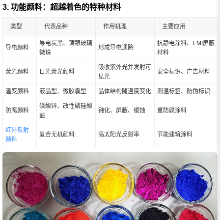
3. 功能颜料：超越着色的特种材料
类型
代表品种
作用机理
主要应用
导电炭黑、镀银玻璃
抗静电涂料、EMI屏蔽
导电颜料
形成导电通路
微珠
材料
吸收紫外光并发射可
荧光颜料
日光荧光颜料
安全标识、广告材料
见光
温变颜料
液晶型、微胶囊型
晶体结构随温度变化
测温标签、防伪标识
磷酸锌、改性磷硅酸
防腐颜料
钝化、屏蔽、缓蚀
重防腐涂料
盐
红外反射
复合无机颜料
高太阳光反射率
节能建筑涂料
颜料