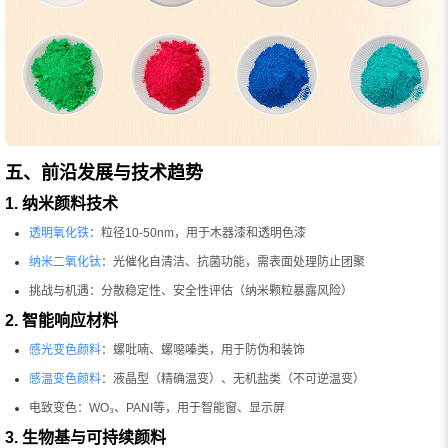
五、前沿发展与技术趋势
1. 纳米颜料技术
透明氧化铁
：粒径10-50nm，用于木器漆和透明色漆
纳米二氧化钛
：光催化自清洁、抗菌功能，需表面处理防止团聚
挑战与机遇：分散稳定性、安全性评估（纳米颗粒暴露风险）
2. 智能响应材料
感光变色颜料
：螺吡喃、螺噁嗪类，用于防伪和装饰
感温变色颜料
：液晶型（精确温变）、无机盐类（不可逆温变）
电致变色：WO₃、PANI等，用于智能窗、显示屏
3. 生物基与可持续颜料