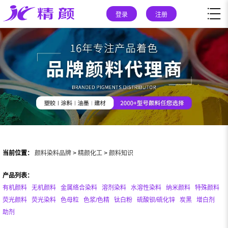
登录
注册
当前位置：
颜料染料品牌
>
精颜化工
>
颜料知识
产品列表：
有机颜料
无机颜料
金属络合染料
溶剂染料
水溶性染料
纳米颜料
特殊颜料
荧光颜料
荧光染料
色母粒
色浆/色精
钛白粉
硫酸钡/硫化锌
炭黑
增白剂
助剂