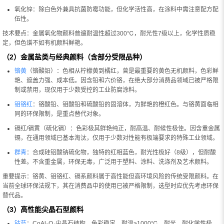
氧化锌：除白色外兼具抗菌防霉功能，但化学活性高，在涂料中需注意配方配
伍性。
技术要点：金属氧化物颜料普遍耐温性超过300℃，耐光性7级以上，化学性质稳
定，但色谱不如有机颜料鲜艳。
（2）金属盐类与经典颜料（含部分受限品种）
铬黄
（铬酸铅）：色相从柠檬黄到橘红，曾是最重要的黄色无机颜料，色彩鲜
艳、遮盖力强、成本低。因含铅和六价铬，在绝大部分消费品领域已被严格限
制或禁用，现仅用于少数受控的工业防腐涂料。
钼铬红
：铬酸铅、钼酸铅和硫酸铅的固溶体，为鲜艳的橙红色。与铬黄面临相
同的环保限制，是重点替代对象。
镉红/镉黄（硫化镉）：色彩极其鲜艳纯正，耐高温、耐候性极佳。因含重金属
镉，在通用领域已基本淘汰，仅用于少数对性能有极端要求的特殊工业领域。
群青
：合成硅铝酸钠硫化物，独特的红相蓝色，耐光性极好（8级），但耐酸
性差。不含重金属，环保无毒，广泛用于塑料、涂料、洗涤剂及艺术颜料。
重要提示：铬黄、钼铬红、镉系颜料属于高性能但高环境风险的传统受限颜料。在
当前全球环保法规下，其在消费品中的使用已被严格限制，选型时应优先考虑环保
替代品。
（3）高性能尖晶石型颜料
钴蓝
：CoAl₂O₄尖晶石结构，色彩稳定，耐温>1000℃，耐光、耐化学性极