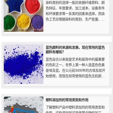
染料类别的选择一般应依据纤维原料、颜
色特征、牢度要求、加工成本、设备条件
和环保要求等一系类的因素来选择，而染
色工艺应根据染料的类别、生产批量、设
备条件、生产成本等因素来确定，并结合
工厂的实际综合考虑。
蓝色颜料的来源和发展，现在常用的蓝色
颜料有哪些？
蓝色自古以来就是艺术和装饰中的最重要
的色彩之一，世界上第一种人造蓝色色素
是埃及蓝，在公元前3000年的古埃及就开
始使用，而现在经常使用的蓝色无机颜料
有群青、钴蓝、铁蓝，有机颜料中常见的
蓝色颜料有酞菁蓝。
塑料添加剂的常用类型和作用
了解塑料产品中塑料添加剂的常用类型和
作用，这些添加剂可改善聚合物的加工