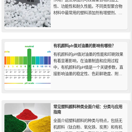
性、功能性和耐久性能。不同类型聚合物
材料中最常用的塑料添加剂有增塑剂、阻
燃剂、抗氧剂、酸清除剂、光稳定剂、着
色剂（颜料/染料）、分散剂、抗静电剂、
爽滑剂和热稳定剂等。它们在提供/增强塑
料产品的最终功能特性方面发挥着独特的
作用。
有机颜料ph值对油墨的影响有哪些？
有机颜料的pH值对油墨的性能和印刷效果
有着显著影响，在油墨制造和应用过程
中，有机颜料的pH值是一个关键参数，直
接影响油墨的稳定性、色彩鲜艳度、附着
力和耐久性等性能，在油墨配方设计和生
产过程中，应充分考虑颜料的pH值，合理
调节以确保油墨的最佳性能和稳定性。
常见塑料颜料种类全面介绍：分类与应用
指南
全面介绍塑料颜料的种类与特点，包括无
机颜料（钛白粉、氧化铁、炭黑）和有机