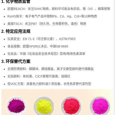
1. 化学物质监管
欧盟REACH：关注SVHC物质，颜料中可能含有的铅、铬（VI）、镉等受限
RoHS指令：电子电气产品中限制Pb、Cd、Hg、Cr6+等10种物质
美国TSCA：关注PBT（持久性、生物累积性、毒性）物质
2. 特定应用法规
玩具安全：EN 71-3（可迁移元素）、ASTM F963
食品接触：欧盟AP(89)1决议、中国GB 9685
化妆品：中国《化妆品安全技术规范》禁用/限用色素清单
3. 环保替代方案
无铬防锈颜料：磷酸锌、磷硅酸盐、离子交换型颜料替代铬酸盐
无铅颜料：有机黄、CICP黄替代铬黄、钼铬红
低VOC方案：高着色力颜料减少添加量，水性色浆替代溶剂型