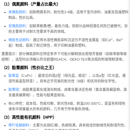
（1）偶氮颜料（产量占比最大）
单偶氮颜料
：如耐晒黄系列，耐光性3-4级，适用于室内涂料、油墨及低端塑料
制品，性价比高。
双偶氮颜料
：如联苯胺黄/橙，着色力强，但部分品种因潜在风险已被替代，目
前主要用于对耐久性要求不高的领域。
偶氮色淀颜料
：通过将水溶性偶氮染料沉淀为不溶性金属盐（如Ca²⁺、Ba²⁺
盐）制成，提高了耐迁移性，用于印刷油墨和塑料。
重要提示：部分偶氮颜料在特定条件下可能分解释放出受限芳香胺（如联苯胺等致
癌物），选型时必须确认符合欧盟REACH、OEKO-TEX等法规的附录限制清单。
（2）酞菁颜料（性价比之王）
酞菁蓝
（CuPc）：最常见的是β型（绿光蓝，稳定），以及α型（红光蓝，遇
溶剂易晶型转变）。具有近乎完美的耐光性（8级）和优异的耐化学性。
酞菁绿
：由酞菁蓝氯化或溴化制成，卤素含量决定色相（氯含量高偏蓝相，溴
含量高偏黄相）。性能与酞菁蓝相当。
核心特性：成本低、性能均衡，耐光性8级，耐温200-300℃，是蓝色和绿色
谱系中用量最大的有机颜料，几乎用于所有着色领域。
（3）高性能有机颜料（HPP）
喹吖啶酮颜料
：主要为永固红/紫，色相饱满，具有极佳的耐候性和耐溶剂性，