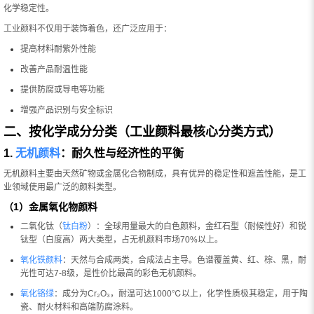
化学稳定性。
工业颜料不仅用于装饰着色，还广泛应用于：
提高材料耐紫外性能
改善产品耐温性能
提供防腐或导电等功能
增强产品识别与安全标识
二、按化学成分分类（工业颜料最核心分类方式）
1.
无机颜料
：耐久性与经济性的平衡
无机颜料主要由天然矿物或金属化合物制成，具有优异的稳定性和遮盖性能，是工
业领域使用最广泛的颜料类型。
（1）金属氧化物颜料
二氧化钛（
钛白粉
）：全球用量最大的白色颜料，金红石型（耐候性好）和锐
钛型（白度高）两大类型，占无机颜料市场70%以上。
氧化铁颜料
：天然与合成两类，合成法占主导。色谱覆盖黄、红、棕、黑，耐
光性可达7-8级，是性价比最高的彩色无机颜料。
氧化铬绿
：成分为Cr₂O₃，耐温可达1000℃以上，化学性质极其稳定，用于陶
瓷、耐火材料和高端防腐涂料。