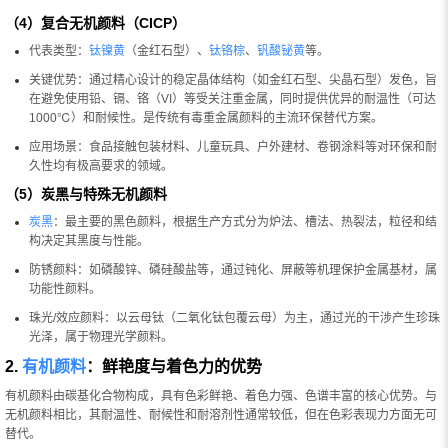
（4）复合无机颜料（CICP）
代表类型：
钛镍黄
（金红石型）、
钛铬棕
、
钒酸铋黄
等。
关键优势：通过精心设计的稳定晶体结构（如金红石型、尖晶石型）发色，旨
在避免使用铅、镉、铬（VI）等受关注重金属，同时提供优异的耐温性（可达
1000℃）和耐候性。是传统有毒重金属颜料的主流环保替代方案。
应用场景：食品接触包装材料、儿童玩具、户外建材、卷钢涂料等对环保和耐
久性均有极高要求的领域。
（5）炭黑与特殊无机颜料
炭黑
：最主要的黑色颜料，根据生产方式分为炉法、槽法、热裂法，粒径和结
构决定其黑度与性能。
防锈颜料：如磷酸锌、磷硅酸盐等，通过钝化、屏蔽等机理保护金属基材，属
功能性颜料。
珠光/效应颜料：以云母钛（二氧化钛包覆云母）为主，通过光的干涉产生珍珠
光泽，属于物理光学颜料。
2.
有机颜料
：鲜艳度与着色力的优势
有机颜料由碳基化合物构成，具有色彩鲜艳、着色力强、色谱丰富的核心优势。与
无机颜料相比，其耐温性、耐候性和耐溶剂性通常较低，但在色彩表现力方面无可
替代。