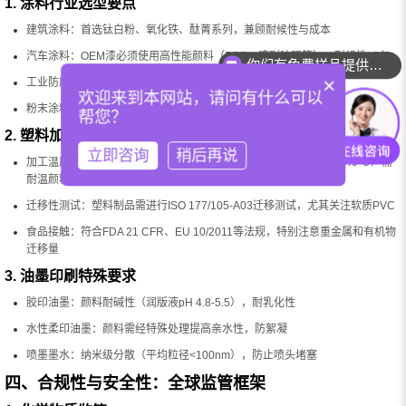
1. 涂料行业选型要点
你们有免费样品提供吗？
建筑涂料：首选钛白粉、氧化铁、酞菁系列，兼顾耐候性与成本
汽车涂料：OEM漆必须使用高性能颜料（DPP、喹吖啶酮等），耐候性≥5年
你们可以提供配色服务吗？
×
工业防腐：环氧体系选磷酸锌，户外钢结构选云母氧化铁+铝粉
欢迎来到本网站，请问有什么可以
粉末涂料：耐温性要求高（180-220℃固化），优先选择CICP和部分HPP
帮您？
2. 塑料加工关键参数
立即咨询
稍后再说
加工温度：PVC（160-180℃）可选大多数颜料；PP/ABS（220-240℃）需
耐温颜料；工程塑料（>280℃）必须选择CICP或特殊HPP
迁移性测试：塑料制品需进行ISO 177/105-A03迁移测试，尤其关注软质PVC
食品接触：符合FDA 21 CFR、EU 10/2011等法规，特别注意重金属和有机物
迁移量
3. 油墨印刷特殊要求
胶印油墨：颜料耐碱性（润版液pH 4.8-5.5），耐乳化性
水性柔印油墨：颜料需经特殊处理提高亲水性，防絮凝
喷墨墨水：纳米级分散（平均粒径<100nm），防止喷头堵塞
四、合规性与安全性：全球监管框架