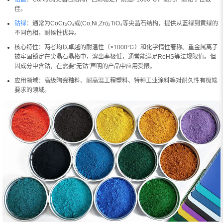
佳。
钴绿
：通常为CoCr₂O₄或(Co,Ni,Zn)₂TiO₄等尖晶石结构，提供从蓝绿到黄绿的
不同色相，耐候性优异。
核心特性：两者均以卓越的耐温性（>1000℃）和化学惰性著称。重金属离子
被牢固锁定在尖晶石晶格中，溶出率极低，通常能满足RoHS等法规限值。但
因成分中含钴，在需要“无钴”声明的产品中应用受限。
应用领域：高级陶瓷釉料、耐高温工程塑料、特种工业涂料等对耐久性有极端
要求的领域。