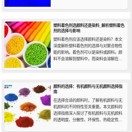
者了解这款高性能有机颜料的独特优势。
塑料着色剂选颜料还是染料_解析塑料着色
剂的选择与影响
塑料着色剂应该选择颜料还是染料？本文
深度解析塑料着色剂的选择与对聚合物性
能的影响。着色剂可以是染料或颜料。颜
料不会溶解到塑料中，而染料会溶解在塑
料中的溶液中并且易于混合。着色剂对注
塑塑料零件的影响是复杂的。虽然它在项
目规划的考虑列表中很少排在前几位，但
在材料选择阶段应该加以考虑。
颜料的选择：有机颜料与无机颜料选择指
南
在选择合适的颜料时，了解有机颜料与无
机颜料的不同特性至关重要。本文颜料的
选择指南深入探讨了有机颜料与无机颜料
的透明度、分散性、环保性、热稳定性、
耐酸碱性、着色强度及颜料间相互作用等