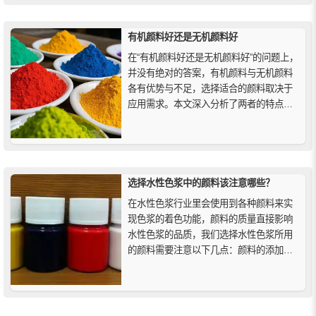
因素，以帮助用户根据应用需求做出明智
的颜料选择，优化产品性能和耐久性。
有机颜料好还是无机颜料好
在“有机颜料好还是无机颜料好”的问题上，
并没有绝对的答案，有机颜料与无机颜料
各有优势与不足，选择适合的颜料取决于
应用需求。本文深入分析了两者的特点，
包括色彩鲜艳度、耐光性、耐高温性、价
格等因素，帮助您根据具体需求做出更合
适的颜料选择，确保最佳使用效果与经济
效益。
选择水性色浆中的颜料该注意哪些？
在水性色浆行业里会使用到各种颜料来实
现色浆的着色功能，颜料的质量直接影响
水性色浆的品质，我们选择水性色浆所用
的颜料需要注意以下几点：颜料的添加量
要适量、选择耐化学性能好、批次稳定、
安全指标高、颜色鲜艳、性能稳定的颜料
等。