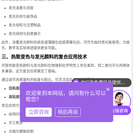
发光油墨与涂层
发光石材与装饰品
发光母粒与注塑制品
发光线材与创意展示
此外，涂覆发光颜料的纸张或薄膜在经遮罩曝光后，可作为临时感光板使用，为娱
乐、教学及实验用途提供更多可能。
三、热致变色与发光颜料的复合应用技术
尽管热致变色颜料与发光颜料在物理和化学特性上存在差异，但二者均可与丙烯体
系兼容，这为复合应用奠定了基础。
你们有免费样品提供吗？
通过调节丙烯基料的粘度与配比，可灵活适应不同工艺需求：
你们可以提供配色服务吗？
×
低粘度配方
：适合刷涂与细节绘制；
欢迎来到本网站，请问有什么可以
高粘度糊状体系
：适用于丝网印刷与模板印刷。
帮您？
常见应用方式包括：
立即咨询
稍后再说
丝网印刷
手工刷涂
点描与模板绘制