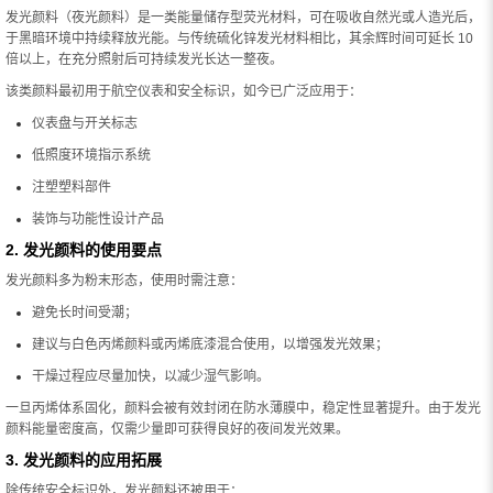
发光颜料（夜光颜料）是一类能量储存型荧光材料，可在吸收自然光或人造光后，
于黑暗环境中持续释放光能。与传统硫化锌发光材料相比，其余辉时间可延长 10
倍以上，在充分照射后可持续发光长达一整夜。
该类颜料最初用于航空仪表和安全标识，如今已广泛应用于：
仪表盘与开关标志
低照度环境指示系统
注塑塑料部件
装饰与功能性设计产品
2. 发光颜料的使用要点
发光颜料多为粉末形态，使用时需注意：
避免长时间受潮；
建议与白色丙烯颜料或丙烯底漆混合使用，以增强发光效果；
干燥过程应尽量加快，以减少湿气影响。
一旦丙烯体系固化，颜料会被有效封闭在防水薄膜中，稳定性显著提升。由于发光
颜料能量密度高，仅需少量即可获得良好的夜间发光效果。
3. 发光颜料的应用拓展
除传统安全标识外，发光颜料还被用于：