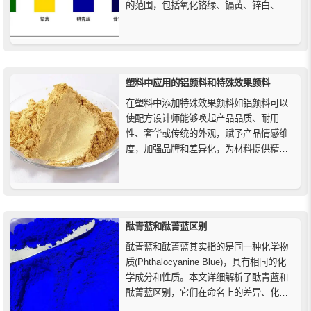
的范围，包括氧化铬绿、镉黄、锌白、群
青蓝、氧化铁红和金属青铜（Cu/Zn），二
十世纪市场上出现了其他合成无机颜料：
二氧化钛、镉红、氧化铁黄、氧化铁黑、
钒酸铋和基于云母的效果颜料，在十九世
纪第一批合成有机颜料问世后...
塑料中应用的铝颜料和特殊效果颜料
在塑料中添加特殊效果颜料如铝颜料可以
使配方设计师能够唤起产品品质、耐用
性、奢华或传统的外观，赋予产品情感维
度，加强品牌和差异化，为材料提供精
致、花哨或吸引人的外观，除了铝颜料
外，还有其他用于聚合物的特殊颜料，如
荧光颜料、光致变色颜料和热致变色颜料
等。
酞青蓝和酞菁蓝区别
酞青蓝和酞菁蓝其实指的是同一种化学物
质(Phthalocyanine Blue)，具有相同的化
学成分和性质。本文详细解析了酞青蓝和
酞菁蓝区别，它们在命名上的差异、化学
结构、特点以及广泛的应用领域，帮助读