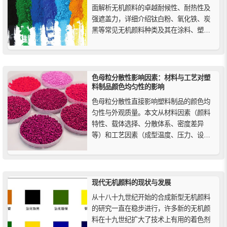
面解析无机颜料的卓越耐候性、耐热性及
强遮盖力，详细介绍钛白粉、氧化铁、炭
黑等常见无机颜料种类及其在涂料、塑
料、建筑材料和陶瓷等行业的广泛应用，
助您全面了解这一色彩的坚实基石与选择
指南。
色母粒分散性影响因素：材料与工艺对塑
料制品颜色均匀性的影响
色母粒分散性直接影响塑料制品的颜色均
匀性与外观质量。本文从材料因素（颜料
特性、载体选择、分散体系、密度差异
等）和工艺因素（成型温度、压力、设备
磨损、模具结构等）全面解析色母粒分散
性影响因素，并提出改善方法，为塑料加
工企业提升产品性能与品质提供参考。
现代无机颜料的现状与发展
从十八十九世纪开始的合成新型无机颜料
的研究一直在稳步进行，许多新的无机颜
料在十九世纪扩大了技术上有用的着色剂