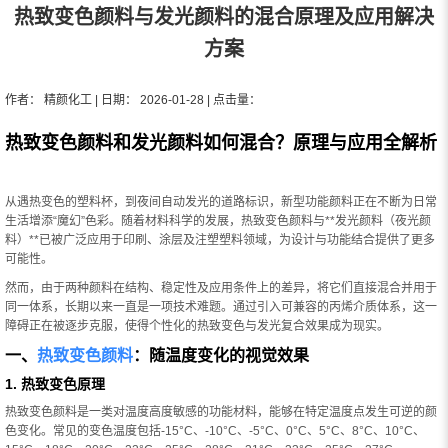
热致变色颜料与发光颜料的混合原理及应用解决
方案
作者： 精颜化工 | 日期： 2026-01-28 | 点击量：
热致变色颜料和发光颜料如何混合？原理与应用全解析
从遇热变色的塑料杯，到夜间自动发光的道路标识，新型功能颜料正在不断为日常
生活增添“魔幻”色彩。随着材料科学的发展，热致变色颜料与**发光颜料（夜光颜
料）**已被广泛应用于印刷、涂层及注塑塑料领域，为设计与功能结合提供了更多
可能性。
然而，由于两种颜料在结构、稳定性及应用条件上的差异，将它们直接混合并用于
同一体系，长期以来一直是一项技术难题。通过引入可兼容的丙烯介质体系，这一
障碍正在被逐步克服，使得个性化的热致变色与发光复合效果成为现实。
一、
热致变色颜料
：随温度变化的视觉效果
1. 热致变色原理
热致变色颜料是一类对温度高度敏感的功能材料，能够在特定温度点发生可逆的颜
色变化。常见的变色温度包括-15°C、-10°C、-5°C、0°C、5°C、8°C、10°C、