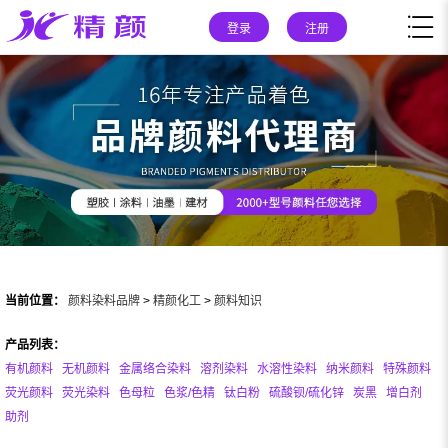
登录
注册
当前位置：
颜料染料品牌
>
精颜化工
>
颜料知识
产品列表：
有机颜料
无机颜料
金属络合染料
溶剂染料
水溶性染料
纳米颜料
特殊颜料
荧光颜料
荧光染料
色母粒
色浆/色精
钛白粉
硫酸钡/硫化锌
炭黑
增白剂
助剂