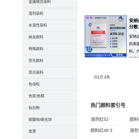
金属络合染料
溶剂染料
安纳
水溶性染料
分散
安纳
纳米颜料
的表
特殊颜料
料，
层连
荧光颜料
的散射...
荧光染料
共
1
页
2
条
色母粒
色浆/色精
热门颜料索引号
钛白粉
溶剂红52
颜料
硫酸钡/硫化锌
颜料红48:3
溶剂
炭黑