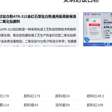
达钛白粉ATR-312金红石型钛白粉通用级高耐候易
二氧化钛颜料
达ATR-312钛白粉是一种采用先进工艺粒径控制技术和独特
面氧化锆、氧化铝包膜处理工艺生产的金红石型二氧化钛颜
产品杂质含量极低；二氧化钛TiO2粒子粒径分布窄；包膜膜
续、均匀、致密。具有高耐候性、高分散性和高亮度和优异
红178
颜料红179
颜料棕24
颜料红48:2
黄114
颜料橙43
溶剂紫59
颜料红108