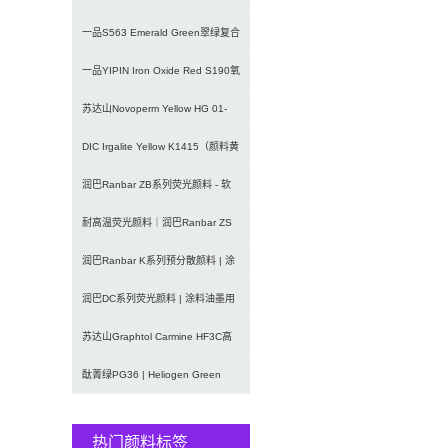
U02/U03
一品S563 Emerald Green翠绿复合
颜料 | 水
一品YIPIN Iron Oxide Red S190氧
化铁
苏达山Novoperm Yellow HG 01-
CN09｜
DIC Irgalite Yellow K1415（颜料黄
1
润巴Ranbar ZB系列荧光颜料 - 软
塑料用高亮度易分散
耐高温荧光颜料｜润巴Ranbar ZS
系列280℃塑料用无甲
润巴Ranbar K系列预分散颜料 | 涂
料和油墨用高透明纳
润巴DC系列荧光颜料 | 涂料油墨用
高性能耐强溶剂荧光颜料
苏达山Graphtol Carmine HF3C高
透明蓝光红
酞菁绿PG36 | Heliogen Green
K9362
热门颜料标签