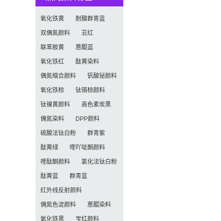
氧化铁黄
耐酸群青蓝
双偶氮颜料
苝红
联苯胺黄
蒽醌蓝
氧化铁红
酞菁染料
偶氮缩合颜料
钒酸铋颜料
氧化铁棕
钛铬棕颜料
钛镍黄颜料
高色素炭黑
偶氮染料
DPP颜料
硫酸法钛白粉
群青紫
酞菁绿
喹吖啶酮颜料
喹酞酮颜料
氯化法钛白粉
酞菁蓝
群青蓝
红外线反射颜料
偶氮色淀颜料
蒽醌染料
氧化铁黑
宝红颜料