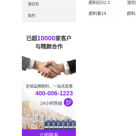
颜料红52:2
溶剂
增白剂
颜料紫19
颜料
助剂
10000
已超
家客户
与精颜合作
全球品牌颜料，一站式批售
400-006-1223
24小时热线
立即联系