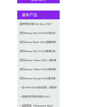
最新产品
富林特普灵蓝Print Blue 15DT
7072酞菁蓝颜
润巴Ranbar Red I4130GS复合红
颜料｜替代铅铬
润巴Ranbar Black I0332镭雕黑颜
料｜激光打印
润巴Ranbar Red P1750黄相红高
性能DPP有机颜
润巴Ranbar Yellow P330｜颜料黄
3（PY3）
润巴Ranbar Yellow P312A颜料黄
12｜双偶氮
润巴Ranbar Orange P230黄光橙
有机颜料｜颜料
一品YIPIN S353氧化铁黑｜建筑材
料与涂料用无机黑色颜
一品德科系列氧化铁红4130｜
Detech超微细低粘度氧化铁
一品群青蓝（Ultramarine Blue）