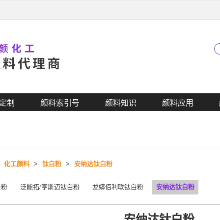
定制
颜料索引号
颜料知识
颜料应用
>
化工颜料
>
钛白粉
>
安纳达钛白粉
白粉
泛能拓/亨斯迈钛白粉
龙蟒佰利联钛白粉
安纳达钛白粉
安纳达钛白粉