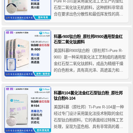
Pure R-101是采用氯化法工艺生产的金红
石型二氧化钛无机颜料，这种颜料非常适
合在要求出色分散性和最低挥发性的高温
塑料应用中使用，科慕R-101钛白粉呈精细
干燥的白色粉末状，它主要是为塑料应用
而设计的，具备高遮盖力、高耐温性、良
科慕r900钛白粉_原杜邦R900通用型金红
好的耐候性和中性的色相，其低水平的表
石型二氧化钛颜料
面...
美国科慕R900钛白粉（原杜邦Ti-Pure R-
900）是一种采用氯化法工艺制成的通用型
金红石型二氧化钛颜料，成品为精细干燥
的白色粉末，具有高光泽、高遮盖力和优
异的分散性，科慕R900钛白粉是通用型室
内用白色无机颜料，适用于室内有光和半
光应用的醇酸聚酯漆，推荐用于内墙建筑
科慕R104氯化法金红石型钛白粉_原杜邦
涂料、室内工业涂料、粉末涂料、卷钢涂
钛白粉R-104
料、集装箱...
美国科慕（原杜邦）Ti-Pure R-104是一种
经过专门设计采用氯化法技术制取的金红
石型钛白粉颜料，它的表面经过特殊工艺
处理，呈现为蓝色相、具有非常高的着色