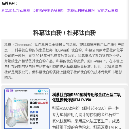
品牌系列：
科慕/原杜邦钛白粉
泛能拓/亨斯迈钛白粉
龙蟒佰利联钛白粉
安纳达钛白粉
科慕钛白粉 / 杜邦钛白粉
科慕（Chemours）钛白科技是全球最大的涂料、塑料和层压板用钛白粉生产商
之一，科慕钛白粉的前生是杜邦（DuPont）钛白粉，科慕公司原本是杜邦化学
公司的一部分，直到2015年分拆成立独立公司。科慕继承了杜邦钛白粉业务，
并继续生产和销售其钛白粉产品。科慕的钛白粉品牌，如Ti-Pure™，在市场上
与杜邦时期的钛白粉产品有着相似的技术基础和质量标准。因此，尽管科慕与
杜邦是两家公司，但科慕钛白粉实际上延续了杜邦钛白粉的技术传统和市场影
响力。
科慕钛白粉R350塑料专用级金红石型二氧
化钛颜料淳泰TM R-350
科慕R350钛白粉（原杜邦R-350）是一种
专为塑料应用而设计的独特的金红石型二
氧化钛颜料，采用氯化法工艺生产，成品
为精细干燥的白色粉末。科慕淳泰TM R-