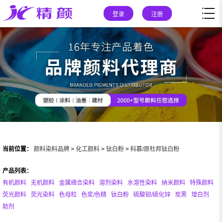
登录
注册
当前位置：
颜料染料品牌
>
化工颜料
>
钛白粉
>
科慕/原杜邦钛白粉
产品列表：
有机颜料
无机颜料
金属络合染料
溶剂染料
水溶性染料
纳米颜料
特殊颜料
荧光颜料
荧光染料
色母粒
色浆/色精
钛白粉
硫酸钡/硫化锌
炭黑
增白剂
助剂