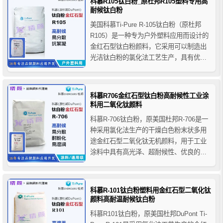
科慕R105钛白粉_原杜邦R105塑料专用高
包膜处理，展现了卓越的白度和遮盖力。
耐候钛白粉
美国科慕Ti-Pure R-105钛白粉（原杜邦
R105）是一种专为户外塑料应用而设计的
金红石型钛白粉颜料，它采用可以制造出
光洁钛白粉的氯化法工艺生产，具有优异
的耐候性能，完美地融合了亮度、中性色
相和适度的着色强度等特点，它的的光学
性能对于室外PVC产品尤为重要，其优异
科慕R706金红石型钛白粉高耐候性工业涂
的性能使颜色调配工作变得十分轻松。
料用二氧化钛颜料
科慕R-706钛白粉，原美国杜邦R-706是一
种采用氯化法生产的干燥白色粉末状多用
途金红石型二氧化钛无机颜料，用于工业
涂料中具有高光泽、超耐候性、优良的分
散性和漆膜固化性等优点。这些优良性质
使杜邦R-706钛白粉成为一种真正意义上的
多用途工业用颜料。
科慕R-101钛白粉塑料用金红石型二氧化钛
颜料高耐温耐候钛白粉
科慕R101钛白粉，原美国杜邦DuPont Ti-