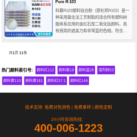
Pure R-103
科慕R103塑料钛白粉（原杜邦R103）是一
种采用氯化法工艺制取的适合所有塑料树
脂体系应用的金红石型二氧化钛颜料，具
有很高的遮盖力和非常蓝的色相，符合
NSF国际标准，适合用于塑料管材，科慕
钛白粉R103使用了独特的氧化铝表面处理
技术，使其可用于铅盐稳定的PVC体系
共
1
页
11
条
中，并具有优秀的抗黄变性能。
热门颜料索引号:
颜料红112
颜料紫19
颜料蓝28
溶剂棕53
颜料黄110
颜料黄181
颜料红57:1
颜料红149
技术支持: 免费对色测色 | 免费拿样 | 颜色定制
24小时咨询热线：
400-006-1223