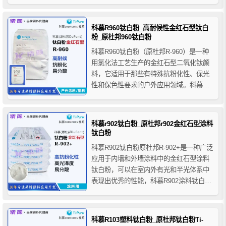
强度和优异的分散性，科慕钛白粉R104对
热塑性材料的表面具有显著的快速润湿效
果，并且在某些特定类型的混合设备中制
科慕R960钛白粉_高耐候性金红石型钛白
备热塑性色母时可以极大提高加工速度。
粉_原杜邦960钛白粉
科慕R960钛白粉（原杜邦R-960）是一种
用氯化法工艺生产的金红石型二氧化钛颜
料，它适用于那些有特殊抗粉化性、保光
性和保色性要求的户外应用领域。科慕钛
白粉R960是精细干燥的白色粉末，除了优
异的外用耐候性外还具有非常好的研磨分
散性。
科慕r902钛白粉_原杜邦r902金红石型涂料
钛白粉
科慕R902钛白粉原杜邦R-902+是一种广泛
应用于内墙和外墙涂料中的金红石型涂料
钛白粉，可以在室内外有光和半光体系中
表现出优秀的性能，科慕R902涂料钛白粉
采用氯化法工艺生产，成品为精细干燥粉
末，特别的配方使之在种类繁多的溶剂体
系和水性体系中均有良好的表现。
科慕R103塑料钛白粉_原杜邦钛白粉Ti-