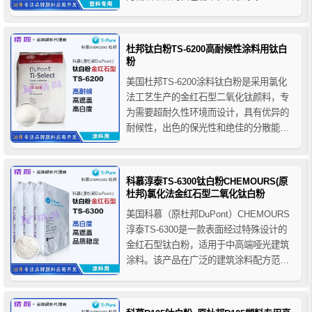
350完美地集诸多优点于一身，设计旨在超
越当今市场对钛白粉的预期，为今后的塑
料配方开创新的标准。科慕R350是为色母
杜邦钛白粉TS-6200高耐候性涂料用钛白
配方工程师设计的一款适合多种塑料使用
粉
的钛白粉。
美国杜邦TS-6200涂料钛白粉是采用氯化
法工艺生产的金红石型二氧化钛颜料，专
为需要超耐久性环境而设计，具有优异的
耐候性，出色的保光性和绝佳的分散能
力，杜邦TS-6200涂料钛白粉广泛用于卷
钢涂料、汽车漆、粉末涂料、户外建筑涂
料和工业涂料等超耐候性涂料领域，为涂
科慕淳泰TS-6300钛白粉CHEMOURS(原
料制造商们提供了多种降低成本的途径。
杜邦)氯化法金红石型二氧化钛白粉
美国科慕（原杜邦DuPont）CHEMOURS
淳泰TS-6300是一款表面经过特殊设计的
金红石型钛白粉，适用于中高端哑光建筑
涂料。该产品在广泛的建筑涂料配方范围
内具有优异的遮盖性能和品质稳定性，并
同时保持较好的漆膜致密性。淳泰TS-
6300采用氯化法工艺生产，经过高度表面