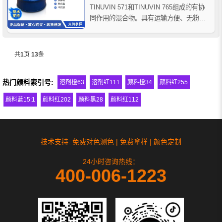
TINUVIN 571和TINUVIN 765组成的有协
同作用的混合物。具有运输方便、无粉尘
污染、容易使用、耐渗出和抗结晶等优
点，它能通过将称量和计量工作一次完成
的途径来提高生产效率。适用于聚氨酯塑
共
1
页
13
条
料，如反应性注塑聚氨酯产品和热塑性聚
氨酯...
热门颜料索引号:
溶剂橙63
溶剂红111
颜料橙34
颜料红255
颜料蓝15:1
颜料红202
颜料黑28
颜料红112
技术支持: 免费对色测色 | 免费拿样 | 颜色定制
24小时咨询热线：
400-006-1223