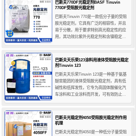
巴斯夫770DF光稳定剂BASF Tinuvin
770DF受阻胺光稳定剂
巴斯夫Tinuvin 770是一款低分子量的受阻
胺光稳定剂，它具有广泛的相容性，并且
易于分散，用于要求特别高光稳定性的应
用，其功效比紫外光稳定剂和含镍稳定剂
更优越，巴斯夫光稳定剂770DF可为推荐
基材中的厚截面和薄膜提供优异的光稳定
性，并由于不吸收可见光谱，所以不会影
巴斯夫天乐荣123涂料用液体受阻胺光稳定
响聚合物的颜色。
剂Tinuvin 123
巴斯夫天乐荣Tinuvin 123是一种基于氨基
醚官能团的液体受阻胺光稳定剂，具有低
碱性和低挥发性，它专为高固体酸催化汽
车涂料和工业涂料而开发，可有效防止涂
层开裂和粉化、光泽度降低，还可以提高
涂层机械性能的保持力，从而提高涂层的
使用寿命，它的低碱度允许在酸催化涂料
巴斯夫光稳定剂4050受阻胺光稳定剂作用
和含有酸性颜料的涂料中配制。
机理
巴斯夫光稳定剂4050是一种低分子量受阻