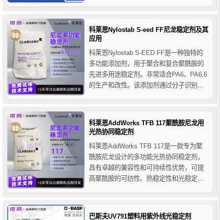
定剂高热稳定性和持久性使其适用于暴露
在高温烘烤和极端环境条件下的涂料，其
设计旨在满足外部溶剂和水性工业、建筑
科莱恩Nylostab S-eed FF尼龙稳定剂及其
和装饰涂料的高性能和耐久性要求，广泛
应用
的紫外线吸收范...
科莱恩Nylostab S-EED FF是一种独特的
多功能添加剂，用于聚合和复合聚酰胺的
先进多用途稳定剂。非常适合PA6、PA6,6
的生产和改性。该添加剂通过分子识别实
现与尼龙的高相容性，它在高加工温度下
具有出色的工艺稳定性，它能够提高注塑
成型工艺的生产效率并缩短周期时间，同
科莱恩AddWorks TFB 117聚酰胺尼龙用
时提供长期的热稳定性和UV紫外线/光稳定
光热协同稳定剂
性以...
科莱恩AddWorks TFB 117是一款专为聚
酰胺尼龙设计的多功能光热协同稳定剂，
具有卓越的兼容性和可持续性优势，可提
高聚酰胺的可纺性、热稳定性和光稳定
性，同时提高耐洗涤性。它适用于PA6、
PA66、PA11、PA12等多种聚酰胺树脂的
聚合过程，广泛应用于服装、地毯及工业
巴斯夫UV791塑料用紫外线光稳定剂