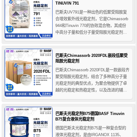
聚酰胺纤维。
TINUVIN 791
巴斯夫UV791是一种出色的低聚受阻胺复
合增效紫外线光稳定剂，它是Chimassorb
944和Tinuvin 770的协效混合物，其成份
中高分子量和低分子量受阻胺光稳定剂组
份之间的协效作用可很大限度地确保聚合
物免受由于紫外线辐射和长期受热造成的
降解，巴斯夫光稳定剂UV791特别适用于
巴斯夫Chimassorb 2020FDL嵌段低聚受
PP厚型材，如汽车保险杠、仪表板、...
阻胺光稳定剂
巴斯夫Chimassorb 2020FDL是一款嵌段齐
聚受阻胺光稳定剂，结合了多种高分子量
光稳定剂的典型优点，为聚合物提供了卓
越的光稳定和热稳定性，以及改进的辅助
性能，巴斯夫2020FDL受阻胺光稳定剂表
现出优良的相容性和高抗萃取性，为PP纤
维、PP胶带、PE薄膜、PP和PE的厚制品
巴斯夫光稳定剂B75德国BASF Tinuvin
提供优异的紫外线稳定性。
B75复合液体光稳定剂
德国巴斯夫光稳定剂B75是一种复合型的
液体光稳定剂，是由IRGANOX 1135、