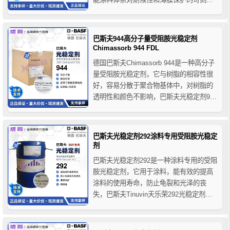
求，特别适用于要求高耐久性的汽车涂料
和工业涂层体系。通过与其他UV吸收剂和
HALS类光稳定剂配合使用，能实现更持久
巴斯夫944高分子量受阻胺光稳定剂
全面的防护效果，是提升涂料抗老化能力
Chimassorb 944 FDL
的理想选择。
德国巴斯夫Chimassorb 944是一种高分子
量受阻胺光稳定剂，它与树脂的相容性很
好，容易分散于聚合物基体中，对树脂的
透明性和颜色不影响，巴斯夫光稳定剂944
的热稳定性和大分子量使其在高温下不易
挥发和分解，可以有效的提高薄制品的光
稳定性，尤其是纤维和薄膜制品，在厚截
巴斯夫光稳定剂292涂料专用受阻胺光稳定
面的制品中，它很适用于聚乙烯产品，作
剂
为薄和厚制品的...
巴斯夫光稳定剂292是一种涂料专用的受阻
胺光稳定剂，它用于涂料，能有效的提高
涂料的使用寿命，防止龟裂和光泽的丧
失，巴斯夫Tinuvin天乐荣292光稳定剂具
有高热稳定性和良好的长期稳定性，在水
性和溶剂型涂料中均具有卓越的性能，与
各种涂料系统具有出色的兼容性。