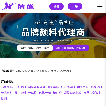
登录
注册
当前位置：
颜料染料品牌
>
化工颜料
>
助剂
>
光稳定剂
产品列表：
有机颜料
无机颜料
金属络合染料
溶剂染料
水溶性染料
纳米颜料
特殊颜料
荧光颜料
荧光染料
色母粒
色浆/色精
钛白粉
硫酸钡/硫化锌
炭黑
增白剂
助剂