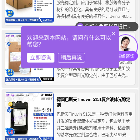
胺光稳定剂，应用于塑料、橡胶等高分子
材料的防老化，具有良好的易分散性且与
许多树脂具有良好的相容性，Uvinul 4050
光稳定剂与颜料具有良好的相容性，对塑
你们有免费样品提供吗？
料加工性能无不利影响，推荐用于聚苯乙
×
烯，抗冲聚苯乙烯，ABS、SAN、ASA、
欢迎来到本网站，请问有什么可以
巴斯夫783光稳定剂TINUVIN 783FDL复合
帮您？
聚丙烯、冲击改性聚丙烯（TPO）、
塑料光稳定剂
EPDM三元...
巴斯夫TINUVIN 783FDL光稳定剂是由
立即咨询
稍后再说
CHIMASSORB 944和TINUVIN 622复合而
成的一种具有协同作用的高分子量受阻胺
类复合型塑料光稳定剂，由于巴斯夫光稳
定剂783的聚合结构，它具有较低的挥发
性，低抽取性和在聚合物中低迁移等特
性，它与颜料之间兼容性好，对基体初期
德国巴斯夫Tinuvin 5151复合液体光稳定
着色没有负面效果，可有效保护聚合物
剂
免...
巴斯夫Tinuvin 5151是一种专门为涂料应用
开发的复合型液体光稳定剂，包含基于苯
并三唑紫外线吸收剂和用于涂料、粘合剂
的基本光稳定剂混合物，巴斯夫5151光稳