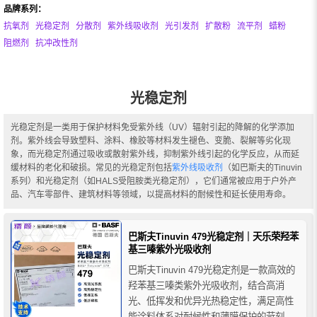
品牌系列：
抗氧剂
光稳定剂
分散剂
紫外线吸收剂
光引发剂
扩散粉
流平剂
蜡粉
阻燃剂
抗冲改性剂
光稳定剂
光稳定剂是一类用于保护材料免受紫外线（UV）辐射引起的降解的化学添加
剂。紫外线会导致塑料、涂料、橡胶等材料发生褪色、变脆、裂解等劣化现
象，而光稳定剂通过吸收或散射紫外线，抑制紫外线引起的化学反应，从而延
缓材料的老化和破损。常见的光稳定剂包括
紫外线吸收剂
（如巴斯夫的Tinuvin
系列）和光稳定剂（如HALS受阻胺类光稳定剂），它们通常被应用于户外产
品、汽车零部件、建筑材料等领域，以提高材料的耐候性和延长使用寿命。
巴斯夫Tinuvin 479光稳定剂｜天乐荣羟苯
基三嗪紫外光吸收剂
巴斯夫Tinuvin 479光稳定剂是一款高效的
羟苯基三嗪类紫外光吸收剂，结合高消
光、低挥发和优异光热稳定性，满足高性
能涂料体系对耐候性和薄膜保护的苛刻要