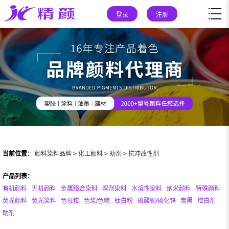
登录
注册
当前位置：
颜料染料品牌
>
化工颜料
>
助剂
>
抗冲改性剂
产品列表：
有机颜料
无机颜料
金属络合染料
溶剂染料
水溶性染料
纳米颜料
特殊颜料
荧光颜料
荧光染料
色母粒
色浆/色精
钛白粉
硫酸钡/硫化锌
炭黑
增白剂
助剂