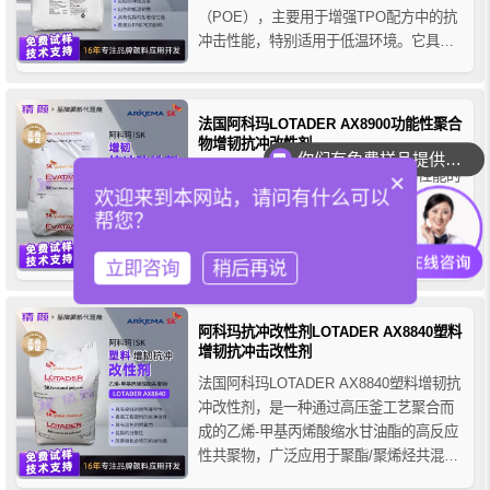
（POE），主要用于增强TPO配方中的抗
冲击性能，特别适用于低温环境。它具有
优异的流动性和抗冲击性，广泛应用于聚
丙烯和聚乙烯的改性、注塑成型以及耐用
消费品中。
法国阿科玛LOTADER AX8900功能性聚合
物增韧抗冲改性剂
你们有免费样品提供吗？
阿科玛LOTADER AX8900是一种高性能的
×
欢迎来到本网站，请问有什么可以
功能性聚合物增韧剂-抗冲改性剂，由乙烯-
帮您？
丙烯酸甲酯-甲基丙烯酸缩水甘油酯三元共
聚而成。LOTADER AX8900可作为共挤粘
立即咨询
稍后再说
合剂、抗冲改性剂、增容剂和耦合剂等，
在提高工程热塑性塑料的冲击强度、改善
多层结构的附着力方面表现出色。
阿科玛抗冲改性剂LOTADER AX8840塑料
增韧抗冲击改性剂
法国阿科玛LOTADER AX8840塑料增韧抗
冲改性剂，是一种通过高压釜工艺聚合而
成的乙烯-甲基丙烯酸缩水甘油酯的高反应
性共聚物，广泛应用于聚酯/聚烯烃共混物
的相容剂、沥青改性添加剂和层压结构胶