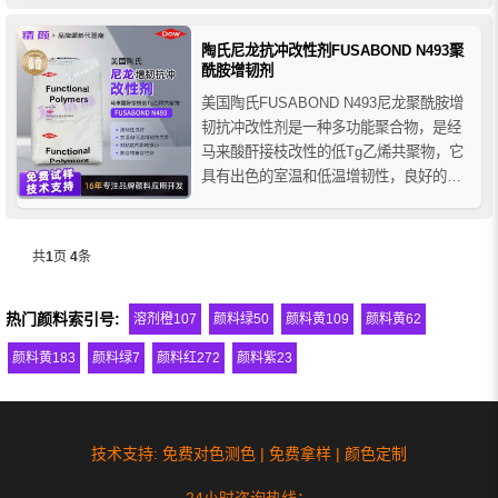
粘剂，可提升材料的耐冲击性能。
陶氏尼龙抗冲改性剂FUSABOND N493聚
酰胺增韧剂
美国陶氏FUSABOND N493尼龙聚酰胺增
韧抗冲改性剂是一种多功能聚合物，是经
马来酸酐接枝改性的低Tg乙烯共聚物，它
具有出色的室温和低温增韧性，良好的流
动性，优良的兼容性和加工性能等优点。
主要用于聚合物改性，特别是聚酰胺增韧
和聚酰胺共混物的抗冲改性剂。
共
1
页
4
条
热门颜料索引号:
溶剂橙107
颜料绿50
颜料黄109
颜料黄62
颜料黄183
颜料绿7
颜料红272
颜料紫23
技术支持: 免费对色测色 | 免费拿样 | 颜色定制