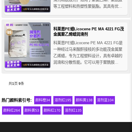
等工程塑料和热塑性聚氨酯。其具有优异
的内润滑和外脱模性能，热稳定性高、挥
发性低、迁移性低，能够提高加工效率，
改善制品表面质量，并保持高度透明性。
科莱恩PE蜡Licocene PE MA 4221 FG茂
尤其适用于挤出和高温注塑等苛刻的加工
金属聚乙烯蜡润滑剂
环境，是塑料加工...
科莱恩PE蜡Licocene PE MA 4221 FG是
一种经过马来酸酐接枝的多功能茂金属聚
乙烯蜡，专为工程塑料设计，具有卓越的
润滑和分散性能。它可以用于聚酰胺
（PA）、聚酯（PET、PBT）等材料的脱
模剂，而不会影响改性料的初始颜色。作
为一种高效的润滑剂和分散剂，它可以改
共
1
页
9
条
善流动性和脱模效果，并提供更高的耐热
性，显著...
热门颜料索引号:
颜料橙34
溶剂红195
颜料黄138
溶剂蓝104
颜料红264
颜料黄53
颜料红170
溶剂红135