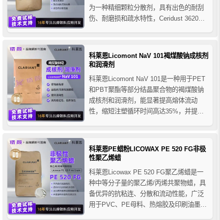
为一种精细颗粒分散剂，具有出色的耐刮
伤、耐磨损和疏水特性，Ceridust 3620聚
乙烯蜡也被广泛应用于聚烯烃类材料中，
如LLDPE、LDPE、MDPE和HDPE。它通
过增强颜料的分散性并防止颜料颗粒团
科莱恩Licomont NaV 101褐煤酸钠成核剂
聚，改进了着色强度和分散稳定性...
和润滑剂
科莱恩Licomont NaV 101是一种用于PET
和PBT聚酯等部分结晶聚合物的褐煤酸钠
成核剂和润滑剂，能显著提高熔体流动
性，缩短注塑循环时间高达35%，并提供
出色的脱模和分散效果。该产品具有低挥
发性和高热稳定性，适用于提升机械强度
和拉伸性能，是工程塑料加工的理想选
科莱恩PE蜡粉LICOWAX PE 520 FG非极
择。
性聚乙烯蜡
科莱恩Licowax PE 520 FG聚乙烯蜡是一
种中等分子量的聚乙烯/丙烯共聚物蜡，具
备优异的抗粘连、分散和流动性能，广泛
用于PVC、PE母料、热熔胶及印刷油墨等
领域。其出色的热稳定性、色彩稳定性以