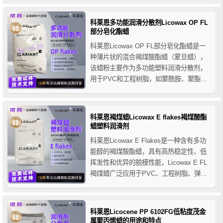
及抗擦伤和抗划痕性能使其成为高效润滑
剂和分散剂。同时，Licowax PE 520FG蜡
科莱恩多功能润滑分散剂Licowax OP FL
粉还可作为木器涂料中的消光剂，...
部分皂化酯蜡
科莱恩Licowax OP FL部分皂化酯蜡是一
种薄片状的混合褐煤酸酯蜡（蒙旦蜡），
该蜡粉主要作为多功能塑料润滑分散剂，
用于PVC和工程树脂，如聚酰胺、聚酯及
其母料，也用于增强型聚丙烯化合物、热
塑性弹性体和热固性塑料产品等。其兼具
内外润滑作用、分散、溶剂结合能力以及
科莱恩褐煤蜡Licowax E flakes褐煤酸酯
高热稳定性，尤其适用于提高成品的光泽
蜡塑料润滑剂
度和平滑度。
科莱恩Licowax E Flakes是一种含有多功
能醇的褐煤酸酯蜡，具有高热稳定性、低
挥发性和优异的脱模性能，Licowax E FL
褐煤蜡广泛应用于PVC、工程树脂、弹性
体等塑料领域。同时，它也适用于抛光护
理行业，提供卓越的润滑和分散效果。
科莱恩Licocene PP 6102FG低粘度茂金
属聚丙烯蜡的用途和特点