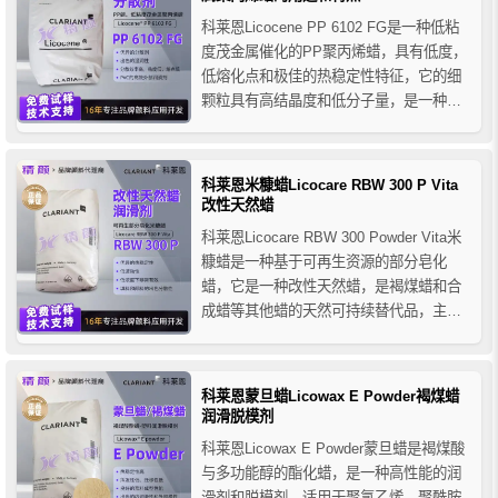
科莱恩Licocene PP 6102 FG是一种低粘
度茂金属催化的PP聚丙烯蜡，具有低度，
低熔化点和极佳的热稳定性特征，它的细
颗粒具有高结晶度和低分子量，是一种对
开放时间、凝固时间和粘度高度兼容的改
性剂，可作为分散剂用于PP纺纱染色的色
母粒和作为润滑剂用于PP混合物，尤其适
科莱恩米糠蜡Licocare RBW 300 P Vita
用于聚烯烃基热熔胶。
改性天然蜡
科莱恩Licocare RBW 300 Powder Vita米
糠蜡是一种基于可再生资源的部分皂化
蜡，它是一种改性天然蜡，是褐煤蜡和合
成蜡等其他蜡的天然可持续替代品，主要
用于塑料、润滑剂，特别是用于工程树脂
的注塑成型，提供出色的脱模性，它可用
于所有聚酯，如PET、PBT、PETG、共
科莱恩蒙旦蜡Licowax E Powder褐煤蜡
聚酯和PLA、PHA等生物聚合物。 ...
润滑脱模剂
科莱恩Licowax E Powder蒙旦蜡是褐煤酸
与多功能醇的酯化蜡，是一种高性能的润
滑剂和脱模剂，适用于聚氯乙烯、聚酰胺