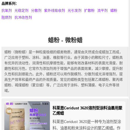
品牌系列：
抗氧剂
光稳定剂
分散剂
紫外线吸收剂
光引发剂
扩散粉
流平剂
蜡粉
阻燃剂
抗冲改性剂
蜡粉 - 微粉蜡
蜡粉（微粉蜡）是一种粒度极细的蜡类物质，通常由天然或合成蜡加工而成，
广泛应用于塑料、涂料、油墨、橡胶等行业。由于其微小的颗粒尺寸，蜡粉具
有优异的流动性、润滑性和抗摩擦性能，能够有效改善材料的表面光滑度、耐
磨性和抗污性。它常作为添加剂用于增强产品的表面效果，减少摩擦，提升耐
久性和抗刮擦能力。此外，蜡粉还可以用作脱模剂、分散剂或光泽增强剂，提
高生产效率和最终产品的外观质量。常见的蜡粉类型包括聚乙烯蜡粉、聚丙烯
蜡粉、褐煤蜡粉（蒙旦蜡）等，广泛应用于涂料、塑料薄膜、电子元件等领
域。
科莱恩Ceridust 3620溶剂型涂料油墨用聚
乙烯蜡
科莱恩Ceridust 3620是一种专为溶剂型涂
料、油墨和粉末涂料设计的聚乙烯蜡。作