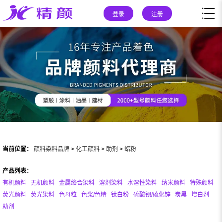
登录
注册
当前位置：
颜料染料品牌
>
化工颜料
>
助剂
>
蜡粉
产品列表：
有机颜料
无机颜料
金属络合染料
溶剂染料
水溶性染料
纳米颜料
特殊颜料
荧光颜料
荧光染料
色母粒
色浆/色精
钛白粉
硫酸钡/硫化锌
炭黑
增白剂
助剂